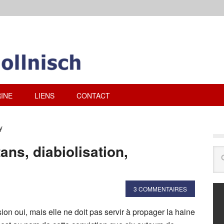
INE
LIENS
CONTACT
y
ans, diabiolisation,
3 COMMENTAIRES
sion oui, mais elle ne doit pas servir à propager la haine