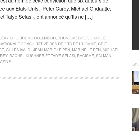
C’est au nom de cette conviction que six auteurs de
ée aux Etats-Unis, -Peter Carey, Michael Ondaatje,
t Taiye Selasi-, ont annoncé qu’ils ne […]
LÉVY
,
BHL
,
BRUNO GOLLNISCH
,
BRUNO MÉGRET
,
CHARLIE
NATIONALE CONSULTATIVE DES DROITS DE L'HOMME
,
CRIF
,
SE
,
GILLES IVALDI
,
JEAN-MARIE LE PEN
,
MARINE LE PEN
,
MICHAEL
AREY
,
RACHEL KUSHNER ET TAIYE SELASI
,
RACISME
,
SALMAN
AZINE