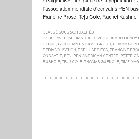
et stigmatiser une partie de la population. 
l’association mondiale d’écrivains PEN bas
Francine Prose, Teju Cole, Rachel Kushner e
CLASSÉ SOUS :
ACTUALITÉS
BALISÉ AVEC :
ALEXANDRE DEZÉ
,
BERNARD-HENRY 
HEBDO
,
CHRISTIAN ESTROSI
,
CNCDH
,
COMMISSION 
DÉDIABOLISATION
,
EDEL HARDIESS
,
FRANCINE PRO
ONDAATJE
,
PEN
,
PEN AMERICAN CENTER
,
PETER C
RUSHDIE
,
TEJU COLE
,
THOMAS GUÉNOLÉ
,
TIME MAG