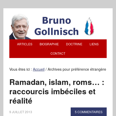
ARTICLES
BIOGRAPHIE
DOCTRINE
LIENS
CONTACT
Vous êtes ici :
Accueil
/
Archives pour préférence étrangère
Ramadan, islam, roms… :
raccourcis imbéciles et
réalité
9 JUILLET 2013
5 COMMENTAIRES