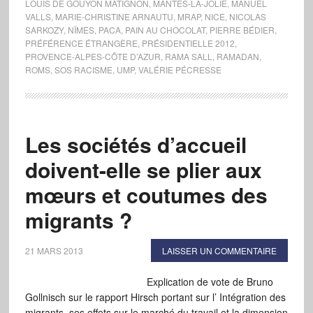
LOUIS DE GOUYON MATIGNON
,
MANTES-LA-JOLIE
,
MANUEL
VALLS
,
MARIE-CHRISTINE ARNAUTU
,
MRAP
,
NICE
,
NICOLAS
SARKOZY
,
NÎMES
,
PACA
,
PAIN AU CHOCOLAT
,
PIERRE BÉDIER
,
PRÉFÉRENCE ÉTRANGÈRE
,
PRÉSIDENTIELLE 2012
,
PROVENCE-ALPES-CÔTE D’AZUR
,
RAMA SALL
,
RAMADAN
,
ROMS
,
SOS RACISME
,
UMP
,
VALÉRIE PÉCRESSE
Les sociétés d’accueil
doivent-elle se plier aux
mœurs et coutumes des
migrants ?
21 MARS 2013
LAISSER UN COMMENTAIRE
Explication de vote de Bruno
Gollnisch sur le rapport Hirsch portant sur l’ Intégration des
migrants, ses effets sur le marché du travail et la dimension