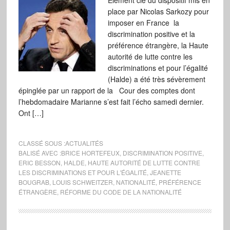
Elément clé du dispositif mis en
place par Nicolas Sarkozy pour
imposer en France la
discrimination positive et la
préférence étrangère, la Haute
autorité de lutte contre les
discriminations et pour l’égalité
(Halde) a été très sévèrement
épinglée par un rapport de la Cour des comptes dont
l’hebdomadaire Marianne s’est fait l’écho samedi dernier.
Ont […]
CLASSÉ SOUS :
ACTUALITÉS
BALISÉ AVEC :
BRICE HORTEFEUX
,
DISCRIMINATION POSITIVE
,
ERIC BESSON
,
HALDE
,
HAUTE AUTORITÉ DE LUTTE CONTRE
LES DISCRIMINATIONS ET POUR L'ÉGALITÉ
,
JEANETTE
BOUGRAB
,
LOUIS SCHWEITZER
,
NATIONALITÉ
,
PRÉFÉRENCE
ÉTRANGÈRE
,
RÉFORME DU CODE DE LA NATIONALITÉ