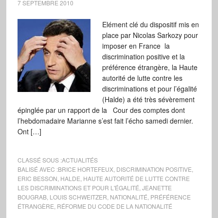
7 SEPTEMBRE 2010
Elément clé du dispositif mis en
place par Nicolas Sarkozy pour
imposer en France la
discrimination positive et la
préférence étrangère, la Haute
autorité de lutte contre les
discriminations et pour l’égalité
(Halde) a été très sévèrement
épinglée par un rapport de la Cour des comptes dont
l’hebdomadaire Marianne s’est fait l’écho samedi dernier.
Ont […]
CLASSÉ SOUS :
ACTUALITÉS
BALISÉ AVEC :
BRICE HORTEFEUX
,
DISCRIMINATION POSITIVE
,
ERIC BESSON
,
HALDE
,
HAUTE AUTORITÉ DE LUTTE CONTRE
LES DISCRIMINATIONS ET POUR L'ÉGALITÉ
,
JEANETTE
BOUGRAB
,
LOUIS SCHWEITZER
,
NATIONALITÉ
,
PRÉFÉRENCE
ÉTRANGÈRE
,
RÉFORME DU CODE DE LA NATIONALITÉ