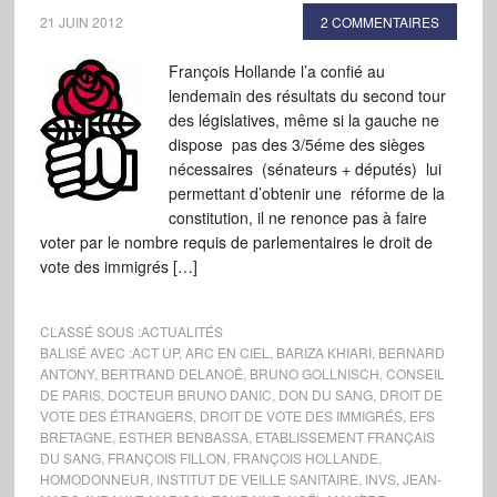
21 JUIN 2012
2 COMMENTAIRES
François Hollande l’a confié au
lendemain des résultats du second tour
des législatives, même si la gauche ne
dispose pas des 3/5éme des sièges
nécessaires (sénateurs + députés) lui
permettant d’obtenir une réforme de la
constitution, il ne renonce pas à faire
voter par le nombre requis de parlementaires le droit de
vote des immigrés […]
CLASSÉ SOUS :
ACTUALITÉS
BALISÉ AVEC :
ACT UP
,
ARC EN CIEL
,
BARIZA KHIARI
,
BERNARD
ANTONY
,
BERTRAND DELANOË
,
BRUNO GOLLNISCH
,
CONSEIL
DE PARIS
,
DOCTEUR BRUNO DANIC
,
DON DU SANG
,
DROIT DE
VOTE DES ÉTRANGERS
,
DROIT DE VOTE DES IMMIGRÉS
,
EFS
BRETAGNE
,
ESTHER BENBASSA
,
ETABLISSEMENT FRANÇAIS
DU SANG
,
FRANÇOIS FILLON
,
FRANÇOIS HOLLANDE
,
HOMODONNEUR
,
INSTITUT DE VEILLE SANITAIRE
,
INVS
,
JEAN-