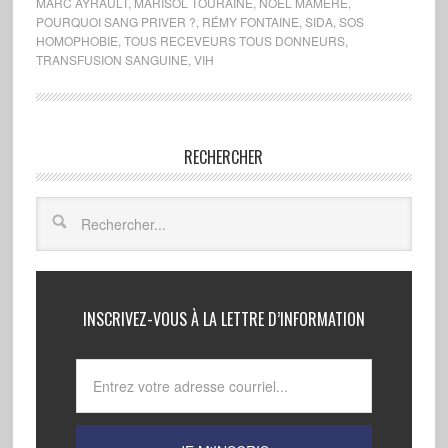
MARC AYRAULT
,
MARISOL TOURAINE
,
NOËL MAMÈRE
,
POURQUOI SANG PRIVER ?
,
RÉMY FONTAINE
,
SIDA
,
SOS
HOMOPHOBIE
,
TOUS RECEVEURS TOUS DONNEURS
,
TRANSFUSION SANGUINE
,
VIH
RECHERCHER
INSCRIVEZ-VOUS À LA LETTRE D’INFORMATION