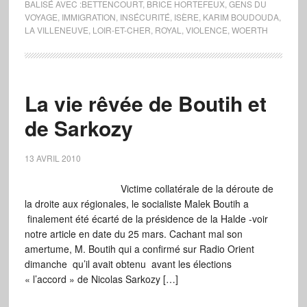
BALISÉ AVEC :
BETTENCOURT
,
BRICE HORTEFEUX
,
GENS DU
VOYAGE
,
IMMIGRATION
,
INSÉCURITÉ
,
ISÈRE
,
KARIM BOUDOUDA
,
LA VILLENEUVE
,
LOIR-ET-CHER
,
ROYAL
,
VIOLENCE
,
WOERTH
La vie rêvée de Boutih et
de Sarkozy
13 AVRIL 2010
Victime collatérale de la déroute de
la droite aux régionales, le socialiste Malek Boutih a
finalement été écarté de la présidence de la Halde -voir
notre article en date du 25 mars. Cachant mal son
amertume, M. Boutih qui a confirmé sur Radio Orient
dimanche qu’il avait obtenu avant les élections
« l’accord » de Nicolas Sarkozy […]