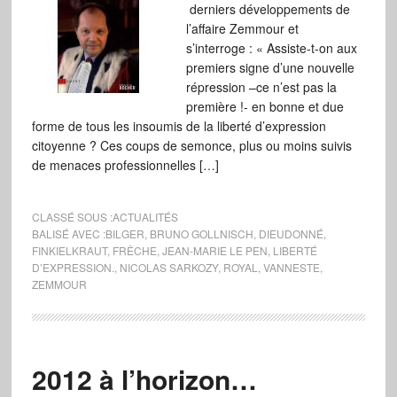
derniers développements de
l’affaire Zemmour et
s’interroge : « Assiste-t-on aux
premiers signe d’une nouvelle
répression –ce n’est pas la
première !- en bonne et due
forme de tous les insoumis de la liberté d’expression
citoyenne ? Ces coups de semonce, plus ou moins suivis
de menaces professionnelles […]
CLASSÉ SOUS :
ACTUALITÉS
BALISÉ AVEC :
BILGER
,
BRUNO GOLLNISCH
,
DIEUDONNÉ
,
FINKIELKRAUT
,
FRÊCHE
,
JEAN-MARIE LE PEN
,
LIBERTÉ
D’EXPRESSION.
,
NICOLAS SARKOZY
,
ROYAL
,
VANNESTE
,
ZEMMOUR
2012 à l’horizon…