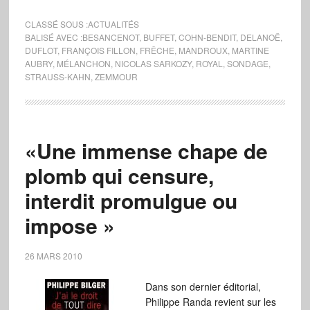
CLASSÉ SOUS :
ACTUALITÉS
BALISÉ AVEC :
BESANCENOT
,
BUFFET
,
COHN-BENDIT
,
DELANOË
,
DUFLOT
,
FRANÇOIS FILLON
,
FRÊCHE
,
MANDROUX
,
MARTINE
AUBRY
,
MÉLANCHON
,
NICOLAS SARKOZY
,
ROYAL
,
SONDAGE
,
STRAUSS-KAHN
,
ZEMMOUR
«Une immense chape de
plomb qui censure,
interdit promulgue ou
impose »
26 MARS 2010
Dans son dernier éditorial,
Philippe Randa revient sur les