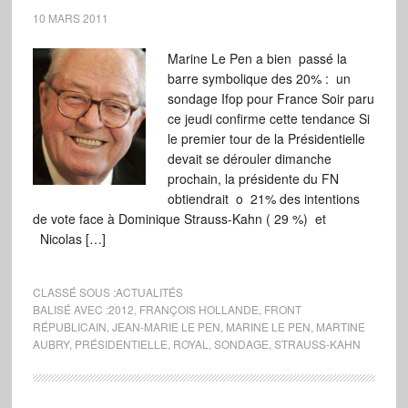
10 MARS 2011
Marine Le Pen a bien passé la
barre symbolique des 20% : un
sondage Ifop pour France Soir paru
ce jeudi confirme cette tendance Si
le premier tour de la Présidentielle
devait se dérouler dimanche
prochain, la présidente du FN
obtiendrait o 21% des intentions
de vote face à Dominique Strauss-Kahn ( 29 %) et
Nicolas […]
CLASSÉ SOUS :
ACTUALITÉS
BALISÉ AVEC :
2012
,
FRANÇOIS HOLLANDE
,
FRONT
RÉPUBLICAIN
,
JEAN-MARIE LE PEN
,
MARINE LE PEN
,
MARTINE
AUBRY
,
PRÉSIDENTIELLE
,
ROYAL
,
SONDAGE
,
STRAUSS-KAHN