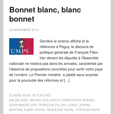
Bonnet blanc, blanc
bonnet
25 NOVEMBRE 2010
Derrière le lyrisme affiché et la
référence à Péguy, le discours de
politique générale de François Fillon
hier devant les députés à l’Assemble
nationale ne restera pas dans les annales, caractérisé par
l’absence de propositions concrètes pour sortir notre pays
de l’ornière. Le Premier ministre a plaidé sans surprise
pour la poursuite des réformes et […]
CLASSÉ SOUS :
ACTUALITÉS
BALISÉ AVEC :
BRUNO GOLLNISCH
,
CHRISTOPHE BORGEL
,
DEAN BAKER
,
DSK
,
FRANÇOIS FILLON
,
LIONEL JOSPIN
,
MARTINE AUBRY
,
ROYAL
,
SÉGOLÈNE ROYAL
,
STRAUSS-KAHN