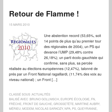
Retour de Flamme !
15 MARS 2010
Une abstention record (53,65%, soit
14 points de plus qu’au premier tour
des régionales de 2004), un PS qui
devance l’UMP (29,48% contre
26,18%); un parti écolo-gauchiste qui
confirme, sans plus, sa percée
réalisée au élections européennes (12,47%), talonné de
prés par un Front National ragaillardi, (11,74% des voix au
niveau national) ; un Front […]
CLASSÉ SOUS :
ACTUALITÉS
BALISÉ AVEC :
BRUNO GOLLNISCH
,
EUROPE ÉCOLOGIE
,
FN
,
FRÊCHE
,
FRONT DE GAUCHE
,
GROSSETÊTE
,
MARTINE AUBRY
,
MÉRIEU
,
MODEM
,
NICOLAS SARKOZY
,
NPA
,
PS
,
QUEYRANNE
,