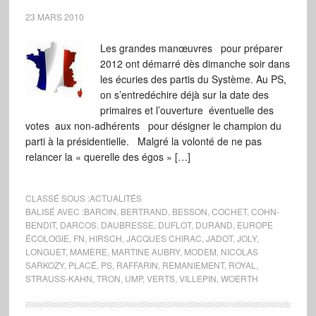
23 MARS 2010
Les grandes manœuvres pour préparer
2012 ont démarré dès dimanche soir dans
les écuries des partis du Système. Au PS,
on s’entredéchire déjà sur la date des
primaires et l’ouverture éventuelle des
votes aux non-adhérents pour désigner le champion du
parti à la présidentielle. Malgré la volonté de ne pas
relancer la « querelle des égos » […]
CLASSÉ SOUS :
ACTUALITÉS
BALISÉ AVEC :
BAROIN
,
BERTRAND
,
BESSON
,
COCHET
,
COHN-
BENDIT
,
DARCOS
,
DAUBRESSE
,
DUFLOT
,
DURAND
,
EUROPE
ÉCOLOGIE
,
FN
,
HIRSCH
,
JACQUES CHIRAC
,
JADOT
,
JOLY
,
LONGUET
,
MAMÈRE
,
MARTINE AUBRY
,
MODEM
,
NICOLAS
SARKOZY
,
PLACÉ
,
PS
,
RAFFARIN
,
REMANIEMENT
,
ROYAL
,
STRAUSS-KAHN
,
TRON
,
UMP
,
VERTS
,
VILLEPIN
,
WOERTH