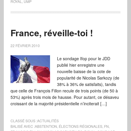
ROYAL
,
UMP
France, réveille-toi !
22 FÉVRIER 2010
Le sondage Ifop pour le JDD
publié hier enregistre une
nouvelle baisse de la cote de
popularité de Nicolas Sarkozy (de
38% à 36% de satisfaits), tandis
que celle de François Fillon recule de trois points (de 50 à
53%) après trois mois de hausse. Pour autant, ce désaveu
croissant de la majorité présidentielle n’inciterait […]
CLASSÉ SOUS :
ACTUALITÉS
BALISÉ AVEC :
ABSTENTION
,
ÉLECTIONS RÉGIONALES
,
FN
,