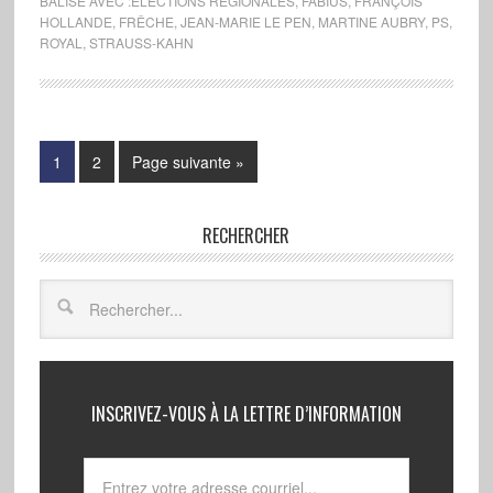
BALISÉ AVEC :
ÉLECTIONS RÉGIONALES
,
FABIUS
,
FRANÇOIS
HOLLANDE
,
FRÊCHE
,
JEAN-MARIE LE PEN
,
MARTINE AUBRY
,
PS
,
ROYAL
,
STRAUSS-KAHN
1
2
Page suivante »
RECHERCHER
INSCRIVEZ-VOUS À LA LETTRE D’INFORMATION