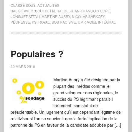
CLASSÉ SOUS :
ACTUALITÉS
BALISÉ AVEC :
BOUTIH
,
FN
,
HALDE
,
JEAN-FRANÇOIS COPÉ
,
LONGUET ATTALI
,
MARTINE AUBRY
,
NICOLAS SARKOZY
,
PÉCRESSE
,
PS
,
ROYAL
,
SOS RACISME
,
UMP
,
VOILE INTÉGRAL
Populaires ?
30 MARS 2010
Martine Aubry a été désignée par la
plupart des médias comme le
grand vainqueur des régionales, le
succès du PS légitimant paraît-il
fortement son statut de
présidentiable. Un jugement qu’il est cependant légitime de
relativiser si l’on se souvient que la forte implication de la
patronne du PS en faveur de la candidate adoubée par […]