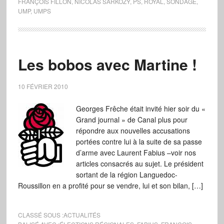
FRANÇOIS FILLON
,
NICOLAS SARKOZY
,
PS
,
ROYAL
,
SONDAGE
,
UMP
,
UMPS
Les bobos avec Martine !
10 FÉVRIER 2010
Georges Frêche était invité hier soir du «
Grand journal » de Canal plus pour
répondre aux nouvelles accusations
portées contre lui à la suite de sa passe
d’arme avec Laurent Fabius –voir nos
articles consacrés au sujet. Le président
sortant de la région Languedoc-
Roussillon en a profité pour se vendre, lui et son bilan, […]
CLASSÉ SOUS :
ACTUALITÉS