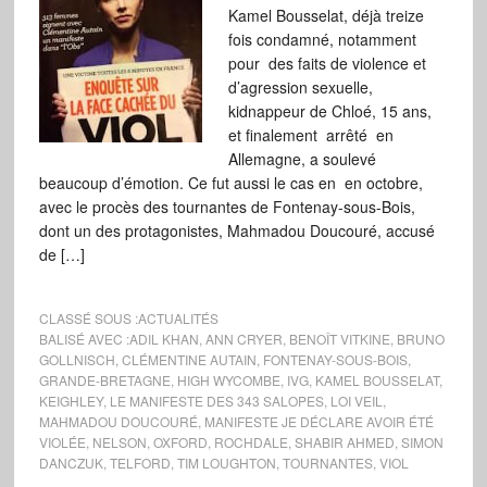
Kamel Bousselat, déjà treize
fois condamné, notamment
pour des faits de violence et
d’agression sexuelle,
kidnappeur de Chloé, 15 ans,
et finalement arrêté en
Allemagne, a soulevé
beaucoup d’émotion. Ce fut aussi le cas en en octobre,
avec le procès des tournantes de Fontenay-sous-Bois,
dont un des protagonistes, Mahmadou Doucouré, accusé
de […]
CLASSÉ SOUS :
ACTUALITÉS
BALISÉ AVEC :
ADIL KHAN
,
ANN CRYER
,
BENOÎT VITKINE
,
BRUNO
GOLLNISCH
,
CLÉMENTINE AUTAIN
,
FONTENAY-SOUS-BOIS
,
GRANDE-BRETAGNE
,
HIGH WYCOMBE
,
IVG
,
KAMEL BOUSSELAT
,
KEIGHLEY
,
LE MANIFESTE DES 343 SALOPES
,
LOI VEIL
,
MAHMADOU DOUCOURÉ
,
MANIFESTE JE DÉCLARE AVOIR ÉTÉ
VIOLÉE
,
NELSON
,
OXFORD
,
ROCHDALE
,
SHABIR AHMED
,
SIMON
DANCZUK
,
TELFORD
,
TIM LOUGHTON
,
TOURNANTES
,
VIOL