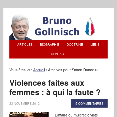
ARTICLES
BIOGRAPHIE
DOCTRINE
LIENS
CONTACT
Vous êtes ici :
Accueil
/
Archives pour Simon Danczuk
Violences faites aux
femmes : à qui la faute ?
23 NOVEMBRE 2012
5 COMMENTAIRES
L’affaire du multirécidiviste