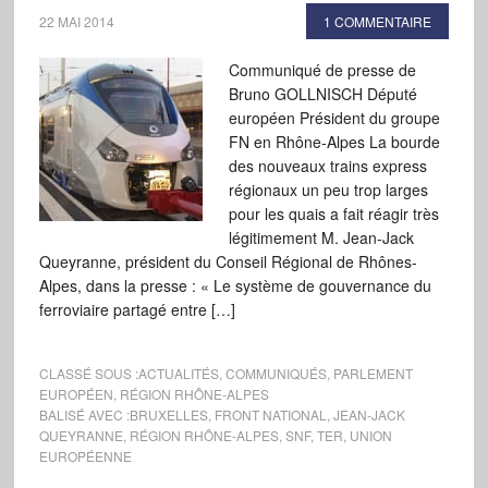
22 MAI 2014
1 COMMENTAIRE
Communiqué de presse de
Bruno GOLLNISCH Député
européen Président du groupe
FN en Rhône-Alpes La bourde
des nouveaux trains express
régionaux un peu trop larges
pour les quais a fait réagir très
légitimement M. Jean-Jack
Queyranne, président du Conseil Régional de Rhônes-
Alpes, dans la presse : « Le système de gouvernance du
ferroviaire partagé entre […]
CLASSÉ SOUS :
ACTUALITÉS
,
COMMUNIQUÉS
,
PARLEMENT
EUROPÉEN
,
RÉGION RHÔNE-ALPES
BALISÉ AVEC :
BRUXELLES
,
FRONT NATIONAL
,
JEAN-JACK
QUEYRANNE
,
RÉGION RHÔNE-ALPES
,
SNF
,
TER
,
UNION
EUROPÉENNE