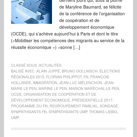
derniers jours qui, sous la plume
de Maryline Baumard, se félicite
de la conférence de l’organisation
de coopération et de
développement économique
(OCDE), qui s’achève aujourd’hui à Paris et dont le titre
(«Mobiliser les compétences des migrants au service de la
réussite économique ») «sonne […]
CLASSÉ SOUS :
ACTUALITÉS
BALISÉ AVEC :
ALAIN JUPPÉ
,
BRUNO GOLLNISCH
,
ÉLECTIONS
RÉGIONALES 2015
,
FLORIAN PHILIPPOT
,
FN
,
FRANÇOIS
HOLLANDE
,
IMMIGRATION
,
JEAN-LUC MÉLENCHON
,
JEAN-
MARIE LE PEN
,
MARINE LE PEN
,
MARION MARÉCHAL-LE PEN
,
OCDE
,
ORGANISATION DE COOPÉRATION ET DE
DÉVELOPPEMENT ÉCONOMIQUE
,
PRÉSIDENTIELLE 2017
,
PROGRAMME DU FN
,
REGROUPEMENT FAMILIAL
,
SONDAGE
,
SYMPATHISANTS FN
,
SYMPATHISANTS UMP
,
THOMAS LIEBIG
,
UMP