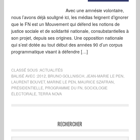
Avec une amnésie volontaire,
nous l’avons déjà souligné ici, les médias feignent d’ignorer
que le FN est un Mouvement qui défend les notions de
justice sociale et de solidarité nationale, consubstantielles à
son projet, depuis ses origines. Une opposition nationale
qui s’est dotée au tout début des années 90 d’un corpus
programmatique visant à défendre […]
CLASSÉ SOUS :
ACTUALITÉS
BALISÉ AVEC :
2012
,
BRUNO GOLLNISCH
,
JEAN-MARIE LE PEN
,
LAURENT BOUVET
,
MARINE LE PEN
,
MAURICE SZAFRAN
,
PRÉSIDENTIELLE
,
PROGRAMME DU FN
,
SOCIOLOGIE
ÉLECTORALE
,
TERRA NOVA
RECHERCHER