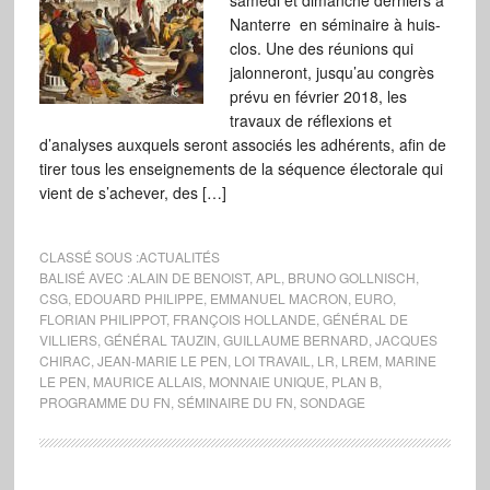
samedi et dimanche derniers à
Nanterre en séminaire à huis-
clos. Une des réunions qui
jalonneront, jusqu’au congrès
prévu en février 2018, les
travaux de réflexions et
d’analyses auxquels seront associés les adhérents, afin de
tirer tous les enseignements de la séquence électorale qui
vient de s’achever, des […]
CLASSÉ SOUS :
ACTUALITÉS
BALISÉ AVEC :
ALAIN DE BENOIST
,
APL
,
BRUNO GOLLNISCH
,
CSG
,
EDOUARD PHILIPPE
,
EMMANUEL MACRON
,
EURO
,
FLORIAN PHILIPPOT
,
FRANÇOIS HOLLANDE
,
GÉNÉRAL DE
VILLIERS
,
GÉNÉRAL TAUZIN
,
GUILLAUME BERNARD
,
JACQUES
CHIRAC
,
JEAN-MARIE LE PEN
,
LOI TRAVAIL
,
LR
,
LREM
,
MARINE
LE PEN
,
MAURICE ALLAIS
,
MONNAIE UNIQUE
,
PLAN B
,
PROGRAMME DU FN
,
SÉMINAIRE DU FN
,
SONDAGE