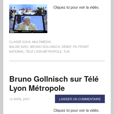
Cliquez ici pour voir la vidéo.
CLASSÉ SOUS :
MULTIMÉDIA
BALISÉ AVEC :
BRUNO GOLLNISCH
,
DÉBAT
,
FN
,
FRONT
NATIONAL
,
TÉLÉ LYON MÉTROPOLE
,
TLM
Bruno Gollnisch sur Télé
Lyon Métropole
12 AVRIL 2007
LAISSER UN COMMENTAIRE
Cliquez ici pour voir la vidéo.