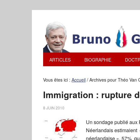
ARTICLES
BIOGRAPHIE
DOCTR
Vous êtes ici :
Accueil
/
Archives pour Théo Van
Immigration : rupture 
8 JUIN 2010
Un sondage publié aux P
Néerlandais estimaient q
néerlandaise », 57% qu’