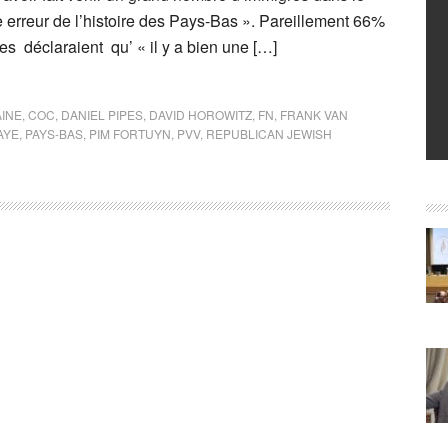
ve erreur de l’histoire des Pays-Bas ». Pareillement 66%
s déclaraient qu’ « il y a bien une […]
AINE
,
COC
,
DANIEL PIPES
,
DAVID HOROWITZ
,
FN
,
FRANK VAN
AYE
,
PAYS-BAS
,
PIM FORTUYN
,
PVV
,
REPUBLICAN JEWISH