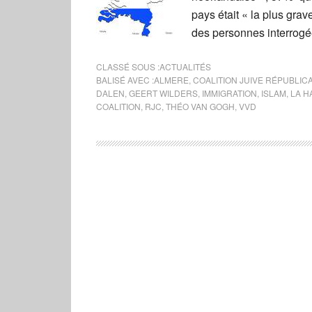
pays était « la plus gra
des personnes interrogée
CLASSÉ SOUS :
ACTUALITÉS
BALISÉ AVEC :
ALMERE
,
COALITION JUIVE RÉPUBLIC
DALEN
,
GEERT WILDERS
,
IMMIGRATION
,
ISLAM
,
LA H
COALITION
,
RJC
,
THÉO VAN GOGH
,
VVD