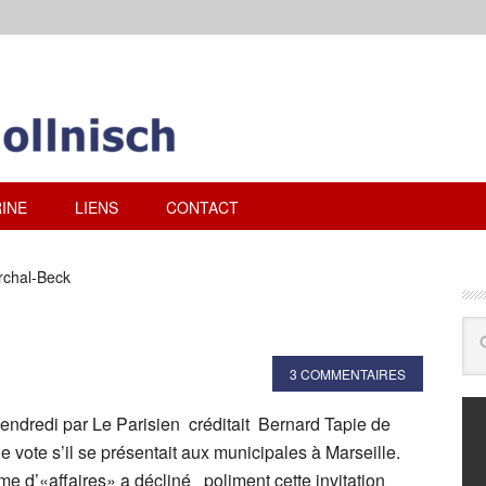
INE
LIENS
CONTACT
rchal-Beck
3 COMMENTAIRES
ndredi par Le Parisien créditait Bernard Tapie de
 vote s’il se présentait aux municipales à Marseille.
 d’«affaires» a décliné poliment cette invitation