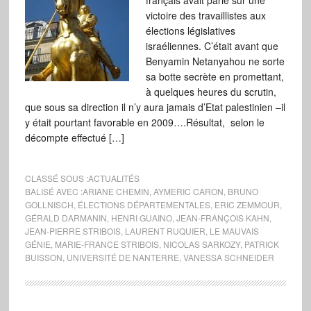
français avait parié sur une
victoire des travaillistes aux
élections législatives
israéliennes. C’était avant que
Benyamin Netanyahou ne sorte
sa botte secrète en promettant,
à quelques heures du scrutin,
que sous sa direction il n’y aura jamais d’Etat palestinien –il
y était pourtant favorable en 2009….Résultat, selon le
décompte effectué […]
CLASSÉ SOUS :
ACTUALITÉS
BALISÉ AVEC :
ARIANE CHEMIN
,
AYMERIC CARON
,
BRUNO
GOLLNISCH
,
ÉLECTIONS DÉPARTEMENTALES
,
ERIC ZEMMOUR
,
GÉRALD DARMANIN
,
HENRI GUAINO
,
JEAN-FRANÇOIS KAHN
,
JEAN-PIERRE STRIBOIS
,
LAURENT RUQUIER
,
LE MAUVAIS
GÉNIE
,
MARIE-FRANCE STRIBOIS
,
NICOLAS SARKOZY
,
PATRICK
BUISSON
,
UNIVERSITÉ DE NANTERRE
,
VANESSA SCHNEIDER