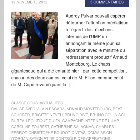
19 NOVEMBRE 2012
5 COMMENTAIRES
Audrey Pulvar pouvait espérer
détourner l’attention médiatique
à l’égard des élections
internes de l’UMP en
annonçant le même jour, sa
séparation avec le ministre du
redressement productif Arnaud
Montebourg. Le chaos
gigantesque qui a été enfanté hier par cette compétition,
chacun des deux camps, celui de M. Fillon, comme celui
de M. Copé revendiquant la […]
CLASSÉ SOUS :
ACTUALITÉS
BALISÉ AVEC :
ALAIN ESCADA
,
ARNAUD MONTEBOURG
,
BEAT
SCHOBER
,
BRIGITTE NEVEU
,
BRUNO DIVE
,
BRUNO GOLLNISCH
,
BUREAU POLITIQUE DU FN
,
CAMPAGNE INTERNE DE L’UMP
,
CAROLINE FOUREST
,
CATHERINE SALAGNAC
,
CHARLES
PERROT
,
CHRISTOPHE BOUDOT
,
CIVITAS
,
COMMISSION
D'ORGANISATION ET DE CONTRÔLE DES OPÉRATIONS