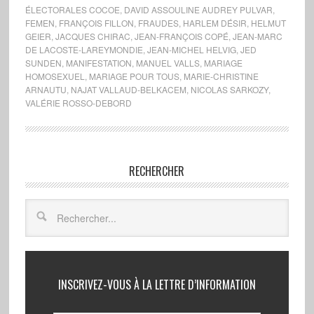
ÉLECTORALES COCOE
,
DAVID ASSOULINE AUDREY PULVAR
,
FEMEN
,
FRANÇOIS FILLON
,
FRAUDES
,
HARLEM DÉSIR
,
HELMUT
GEIER
,
JACQUES CHIRAC
,
JEAN-FRANÇOIS COPÉ
,
JEAN-MARC
DE LACOSTE-LAREYMONDIE
,
JEAN-MICHEL HELVIG
,
JED
SUNDEN
,
MANIFESTATION
,
MANUEL VALLS
,
MARIAGE
HOMOSEXUEL
,
MARIAGE POUR TOUS
,
MARIE-CHRISTINE
ARNAUTU
,
NAJAT VALLAUD-BELKACEM
,
NICOLAS SARKOZY
,
VALÉRIE ROSSO-DEBORD
RECHERCHER
INSCRIVEZ-VOUS À LA LETTRE D’INFORMATION