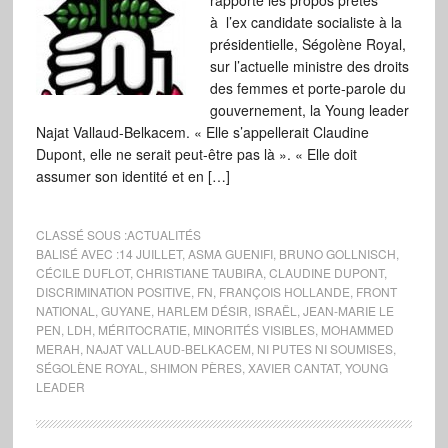
rapporté les propos prêtés
à l’ex candidate socialiste à la
présidentielle, Ségolène Royal,
sur l’actuelle ministre des droits
des femmes et porte-parole du
gouvernement, la Young leader
Najat Vallaud-Belkacem. « Elle s’appellerait Claudine
Dupont, elle ne serait peut-être pas là ». « Elle doit
assumer son identité et en […]
CLASSÉ SOUS :
ACTUALITÉS
BALISÉ AVEC :
14 JUILLET
,
ASMA GUENIFI
,
BRUNO GOLLNISCH
,
CÉCILE DUFLOT
,
CHRISTIANE TAUBIRA
,
CLAUDINE DUPONT
,
DISCRIMINATION POSITIVE
,
FN
,
FRANÇOIS HOLLANDE
,
FRONT
NATIONAL
,
GUYANE
,
HARLEM DÉSIR
,
ISRAËL
,
JEAN-MARIE LE
PEN
,
LDH
,
MÉRITOCRATIE
,
MINORITÉS VISIBLES
,
MOHAMMED
MERAH
,
NAJAT VALLAUD-BELKACEM
,
NI PUTES NI SOUMISES
,
SÉGOLÈNE ROYAL
,
SHIMON PÈRES
,
XAVIER CANTAT
,
YOUNG
LEADER