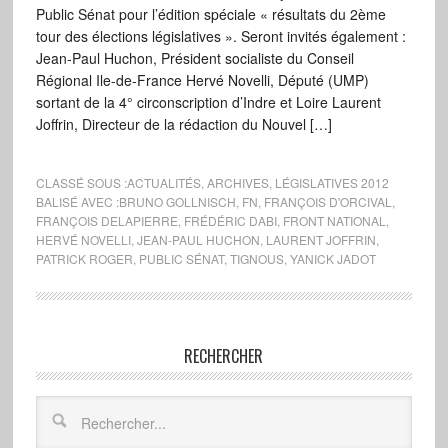
Public Sénat pour l’édition spéciale « résultats du 2ème
tour des élections législatives ». Seront invités également :
Jean-Paul Huchon, Président socialiste du Conseil
Régional Ile-de-France Hervé Novelli, Député (UMP)
sortant de la 4° circonscription d’Indre et Loire Laurent
Joffrin, Directeur de la rédaction du Nouvel […]
CLASSÉ SOUS :
ACTUALITÉS
,
ARCHIVES
,
LÉGISLATIVES 2012
BALISÉ AVEC :
BRUNO GOLLNISCH
,
FN
,
FRANÇOIS D'ORCIVAL
,
FRANÇOIS DELAPIERRE
,
FRÉDÉRIC DABI
,
FRONT NATIONAL
,
HERVÉ NOVELLI
,
JEAN-PAUL HUCHON
,
LAURENT JOFFRIN
,
PATRICK ROGER
,
PUBLIC SÉNAT
,
TIGNOUS
,
YANICK JADOT
RECHERCHER