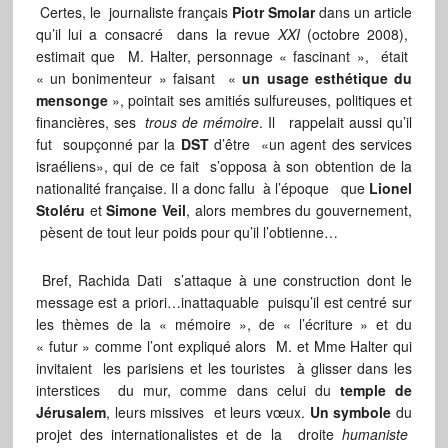
Certes, le journaliste français
Piotr Smolar
dans un article
qu’il lui a consacré dans la revue
XXI
(octobre 2008),
estimait que M. Halter, personnage « fascinant », était
« un bonimenteur » faisant «
un usage esthétique du
mensonge
», pointait ses amitiés sulfureuses, politiques et
financières, ses
trous de mémoire
. Il rappelait aussi qu’il
fut soupçonné par la
DST
d’être «un agent des services
israéliens», qui de ce fait s’opposa à son obtention de la
nationalité française. Il a donc fallu à l’époque que
Lionel
Stoléru
et
Simone Veil
, alors membres du gouvernement,
pèsent de tout leur poids pour qu’il l’obtienne…
Bref, Rachida Dati s’attaque à une construction dont le
message est a priori…inattaquable puisqu’il est centré sur
les thèmes de la « mémoire », de « l’écriture » et du
« futur » comme l’ont expliqué alors M. et Mme Halter qui
invitaient les parisiens et les touristes à glisser dans les
interstices du mur, comme dans celui du
temple de
Jérusalem
, leurs missives et leurs vœux.
Un symbole
du
projet des internationalistes et de la droite
humaniste