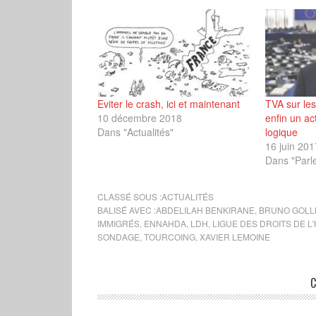
Eviter le crash, ici et maintenant
TVA sur les
10 décembre 2018
enfin un acte
Dans "Actualités"
logique
16 juin 201
Dans "Parl
CLASSÉ SOUS :
ACTUALITÉS
BALISÉ AVEC :
ABDELILAH BENKIRANE
,
BRUNO GOLL
IMMIGRÉS
,
ENNAHDA
,
LDH
,
LIGUE DES DROITS DE 
SONDAGE
,
TOURCOING
,
XAVIER LEMOINE
C