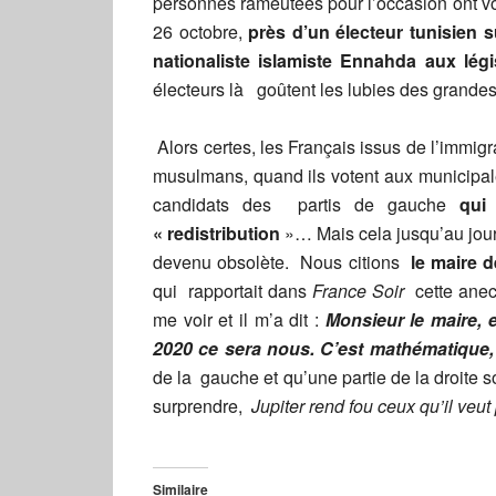
personnes rameutées pour l’occasion ont v
26 octobre,
près d’un électeur tunisien s
nationaliste islamiste Ennahda aux légis
électeurs là goûtent les lubies des grande
Alors certes, les Français issus de l’immi
musulmans, quand ils votent aux municipale
candidats des partis de gauche
qui
« redistribution
»… Mais cela jusqu’au jour 
devenu obsolète. Nous citions
le maire 
qui rapportait dans
France Soir
cette anec
me voir et il m’a dit :
Monsieur le maire, 
2020 ce sera nous. C’est mathématique,
de la gauche et qu’une partie de la droite
surprendre,
Jupiter rend fou ceux qu’il veu
Similaire