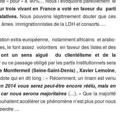
oté « pour » à 90%… Nous l’évoquions pareillement le
ur trois vivant en France a voté en faveur du parti
latives.
Nous pouvons légitimement douter que ces
s âmes immigrationnistes de la LDH et consorts….
gration extra-européenne, notamment africains et arabo-
s, le font assez volontiers en faveur des listes et des
 ont un sens aiguë du clientélisme et de la
ou ce passage obligé par les partis institutionnels sera
de Montfermeil (Seine-Saint-Denis) , Xavier Lemoine
,
dote qui en dit long : « Récemment, un imam est venu
en 2014 vous serez peut-être encore réélu, mais en
 car nous serons majoritaires
(…). » Que la majorité
 souhaitent accélérer ce phénomène n’est plus pour nous
t perdre
…