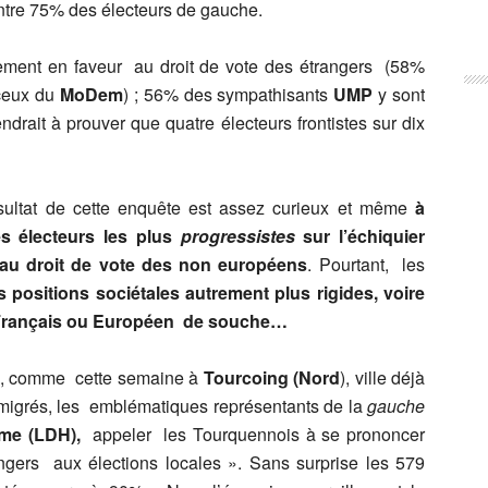
ontre 75% des électeurs de gauche.
gement en faveur au droit de vote des étrangers (58%
ceux du
MoDem
) ; 56% des sympathisants
UMP
y sont
ndrait à prouver que quatre électeurs frontistes sur dix
sultat de cette enquête est assez curieux et même
à
es électeurs les plus
progressistes
sur l’échiquier
 au droit de vote des non européens
. Pourtant, les
s positions sociétales autrement plus rigides, voire
n Français ou Européen de souche…
r , comme cette semaine à
Tourcoing (Nord
), ville déjà
mmigrés, les emblématiques représentants de la
gauche
mme (LDH),
appeler les Tourquennois à se prononcer
angers aux élections locales ». Sans surprise les 579