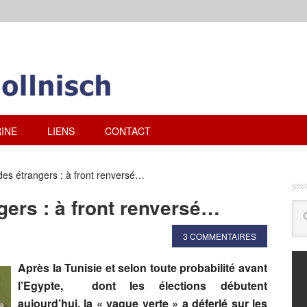
INE
LIENS
CONTACT
des étrangers : à front renversé…
gers : à front renversé…
3 COMMENTAIRES
Après la Tunisie et selon toute probabilité avant
l’Egypte, dont les élections débutent
aujourd’hui, la « vague verte » a déferlé sur les