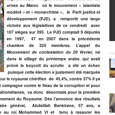
urnes au Maroc où le mouvement « islamiste
modéré » et « monarchiste », le Parti justice et
développement (PJD), a remporté une large
victoire aux législatives de ce vendredi avec
107 sièges sur 395. Le PJD comptait 9 députés
en 1997, 47 en 2007 dans la précédente
chambre de 325 membres. L’appel du
Mouvement de contestation du 20 février,
né
dans le sillage du printemps arabe, qui avait
prôné le boycott du scrutin a été un échec
puisque cette élection a justement été marquée
pour le royaume chérifien de 45,4%, contre 37% il ya
t campagne contre le fléau de la corruption et pour
 mahométanes, va donc désormais pour la première
ernement du Royaume. Dés l’annonce des résultats
taire général, Abdelilah Benkirane, 57 ans, a
ce au roi Mohammed VI et tenu à rassurer les