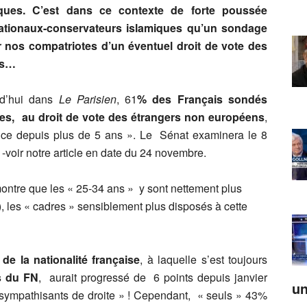
iques. C’est dans ce contexte de forte poussée
ationaux-conservateurs islamiques qu’un sondage
ar nos compatriotes d’un éventuel droit de vote des
ys…
rd’hui dans
Le Parisien
, 61
% des Français sondés
les,
au droit de vote des étrangers
non européens
,
rance depuis plus de 5 ans ». Le Sénat examinera le 8
-voir notre article en date du 24 novembre.
ontre que les « 25-34 ans » y sont nettement plus
, les « cadres » sensiblement plus disposés à cette
 de la nationalité française
, à laquelle s’est toujours
s du FN
, aurait progressé de 6 points depuis janvier
un
ympathisants de droite » ! Cependant, « seuls » 43%