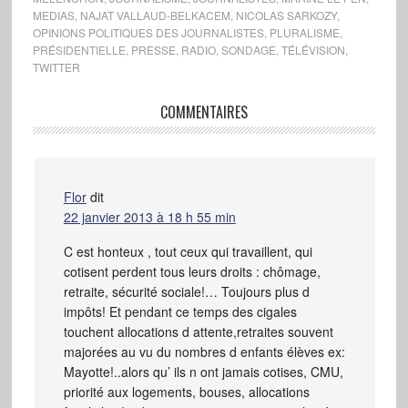
MEDIAS
,
NAJAT VALLAUD-BELKACEM
,
NICOLAS SARKOZY
,
OPINIONS POLITIQUES DES JOURNALISTES
,
PLURALISME
,
PRÉSIDENTIELLE
,
PRESSE
,
RADIO
,
SONDAGE
,
TÉLÉVISION
,
TWITTER
COMMENTAIRES
Flor
dit
22 janvier 2013 à 18 h 55 min
C est honteux , tout ceux qui travaillent, qui
cotisent perdent tous leurs droits : chômage,
retraite, sécurité sociale!… Toujours plus d
impôts! Et pendant ce temps des cigales
touchent allocations d attente,retraites souvent
majorées au vu du nombres d enfants élèves ex:
Mayotte!..alors qu’ ils n ont jamais cotises, CMU,
priorité aux logements, bouses, allocations