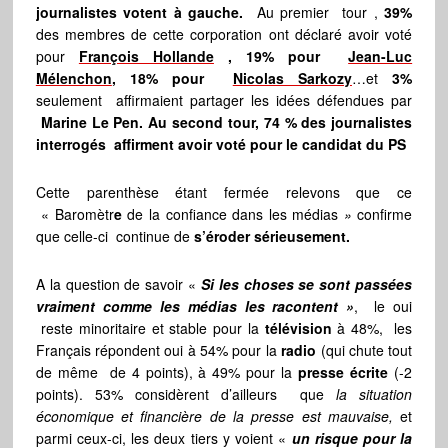
journalistes votent à gauche.
Au premier tour ,
39%
des membres de cette corporation ont déclaré avoir voté
pour
François Hollande
, 19% pour
Jean-Luc
Mélenchon
,
18% pour
Nicolas Sarkozy
…et
3%
seulement affirmaient partager les idées défendues par
Marine Le Pen. Au second tour, 74 % des journalistes
interrogés affirment avoir voté pour le candidat du PS
Cette parenthèse étant fermée relevons que ce
« Baromètr
e
de la confiance dans les médias
»
confirme
que celle-ci continue de
s’éroder sérieusement.
A la question de savoir «
Si les choses se sont passées
vraiment comme les médias les racontent »
, le oui
reste minoritaire et stable pour la
télévision
à 48%, les
Français répondent oui à 54% pour la
radio
(qui chute tout
de même de 4 points), à 49% pour la
presse écrite
(-2
points). 53% considèrent d’ailleurs que
la situation
économique et financière de la presse est mauvaise,
et
parmi ceux-ci, les deux tiers y voient «
un risque pour la