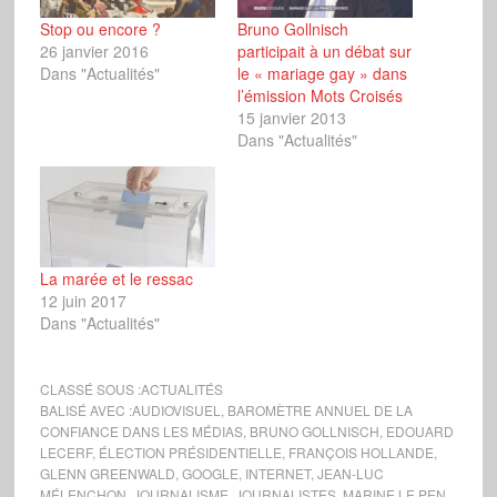
Stop ou encore ?
Bruno Gollnisch
26 janvier 2016
participait à un débat sur
Dans "Actualités"
le « mariage gay » dans
l’émission Mots Croisés
15 janvier 2013
Dans "Actualités"
La marée et le ressac
12 juin 2017
Dans "Actualités"
CLASSÉ SOUS :
ACTUALITÉS
BALISÉ AVEC :
AUDIOVISUEL
,
BAROMÈTRE ANNUEL DE LA
CONFIANCE DANS LES MÉDIAS
,
BRUNO GOLLNISCH
,
EDOUARD
LECERF
,
ÉLECTION PRÉSIDENTIELLE
,
FRANÇOIS HOLLANDE
,
GLENN GREENWALD
,
GOOGLE
,
INTERNET
,
JEAN-LUC
MÉLENCHON
,
JOURNALISME
,
JOURNALISTES
,
MARINE LE PEN
,