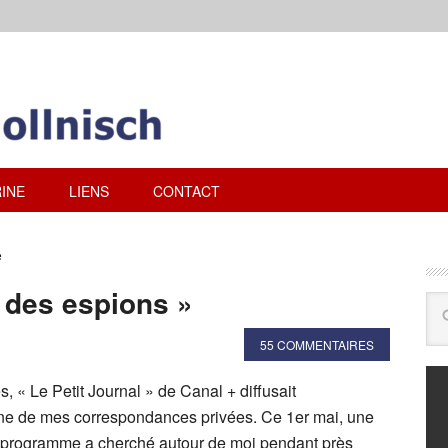
INE
LIENS
CONTACT
e
s des espions »
55 COMMENTAIRES
s, « Le Petit Journal » de Canal + diffusait
ne de mes correspondances privées. Ce 1er mai, une
 programme a cherché autour de moi pendant près