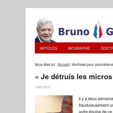
ARTICLES
BIOGRAPHIE
DOCTR
Vous êtes ici :
Accueil
/
Archives pour journalism
« Je détruis les micro
1 MAI 2015
Il y a deux semaine
frauduleusement u
autre équipe de ce