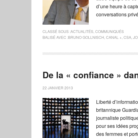
d’une heure à capte
conversations privé
CLASSÉ SOUS :
ACTUALITÉS
,
COMMUNIQUÉS
BALISÉ AVEC :
BRUNO GOLLNISCH
,
CANAL +
,
CSA
,
JO
De la « confiance » d
22 JANVIER 2013
Liberté d’informati
britannique Guardian
journaliste politiq
pour ses idées prog
des femmes et port