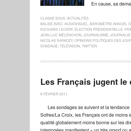
En cause, sa deman
CLASSÉ SOUS :
ACTUALITÉS
BALISÉ AVEC :
AUDIOVISUEL
,
BAROMÈTRE ANNUEL DE
EDOUARD LECERF
,
ÉLECTION PRÉSIDENTIELLE
,
FR
JEAN-LUC MÉLENCHON
,
JOURNALISME
,
JOURNALIS
NICOLAS SARKOZY
,
OPINIONS POLITIQUES DES JOU
SONDAGE
,
TÉLÉVISION
,
TWITTER
Les Français jugent le
9 FÉVRIER 2011
Les sondages se suivent et la tendance
Sofres/La Croix, les Français ont de moins 
qualité globalement moins bonne sur les d
interrogées manifestent « un très grand ou 