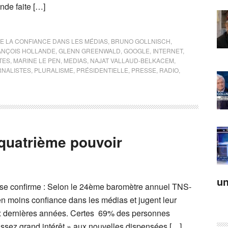
de faite […]
 LA CONFIANCE DANS LES MÉDIAS
,
BRUNO GOLLNISCH
,
ANÇOIS HOLLANDE
,
GLENN GREENWALD
,
GOOGLE
,
INTERNET
,
TES
,
MARINE LE PEN
,
MEDIAS
,
NAJAT VALLAUD-BELKACEM
,
RNALISTES
,
PLURALISME
,
PRÉSIDENTIELLE
,
PRESSE
,
RADIO
,
 quatrième pouvoir
un
 se confirme : Selon le 24ème baromètre annuel TNS-
en moins confiance dans les médias et jugent leur
ix dernières années. Certes 69% des personnes
assez grand intérêt » aux nouvelles dispensées […]