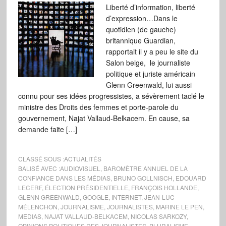
Liberté d’information, liberté
d’expression…Dans le
quotidien (de gauche)
britannique Guardian,
rapportait il y a peu le site du
Salon beige, le journaliste
politique et juriste américain
Glenn Greenwald, lui aussi
connu pour ses idées progressistes, a sévèrement taclé le
ministre des Droits des femmes et porte-parole du
gouvernement, Najat Vallaud-Belkacem. En cause, sa
demande faite […]
CLASSÉ SOUS :
ACTUALITÉS
BALISÉ AVEC :
AUDIOVISUEL
,
BAROMÈTRE ANNUEL DE LA
CONFIANCE DANS LES MÉDIAS
,
BRUNO GOLLNISCH
,
EDOUARD
LECERF
,
ÉLECTION PRÉSIDENTIELLE
,
FRANÇOIS HOLLANDE
,
GLENN GREENWALD
,
GOOGLE
,
INTERNET
,
JEAN-LUC
MÉLENCHON
,
JOURNALISME
,
JOURNALISTES
,
MARINE LE PEN
,
MEDIAS
,
NAJAT VALLAUD-BELKACEM
,
NICOLAS SARKOZY
,
OPINIONS POLITIQUES DES JOURNALISTES
,
PLURALISME
,