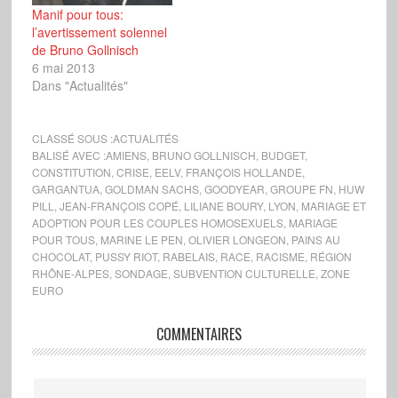
Manif pour tous:
l’avertissement solennel
de Bruno Gollnisch
6 mai 2013
Dans "Actualités"
CLASSÉ SOUS :
ACTUALITÉS
BALISÉ AVEC :
AMIENS
,
BRUNO GOLLNISCH
,
BUDGET
,
CONSTITUTION
,
CRISE
,
EELV
,
FRANÇOIS HOLLANDE
,
GARGANTUA
,
GOLDMAN SACHS
,
GOODYEAR
,
GROUPE FN
,
HUW
PILL
,
JEAN-FRANÇOIS COPÉ
,
LILIANE BOURY
,
LYON
,
MARIAGE ET
ADOPTION POUR LES COUPLES HOMOSEXUELS
,
MARIAGE
POUR TOUS
,
MARINE LE PEN
,
OLIVIER LONGEON
,
PAINS AU
CHOCOLAT
,
PUSSY RIOT
,
RABELAIS
,
RACE
,
RACISME
,
RÉGION
RHÔNE-ALPES
,
SONDAGE
,
SUBVENTION CULTURELLE
,
ZONE
EURO
COMMENTAIRES