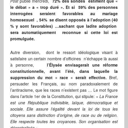
Post
publié mercredi,
72% des sondés estiment que «
le débat » a « trop duré ». Et si 59% des personnes
interrogées seraient favorables au mariage
homosexuel , 54% se disent opposés à l’adoption (40
% y sont favorables) …sachant que ladite adoption
sera automatiquement reconnue si cette loi est
promulguée.
Autre diversion, dont le ressort idéologique visant à
satisfaire un certain nombre d’officines n’échappe là aussi
à personne,
l’Élysée envisagerait une réforme
constitutionnelle, avant l’été, dans laquelle la
suppression du mot « race » serait effective.
Bref,
persuader les Français, au nom paradoxalement de
l’antiracisme, que les races n’existent pas … Le mot figure
dans l’article 1er de la Constitution, qui stipule: «
La France
est une République indivisible, laïque, démocratique et
sociale. Elle assure l’égalité devant la loi de tous les
citoyens sans distinction d’origine, de race ou de religion.
Elle respecte toutes les croyances. Son organisation est
décentralisée
».