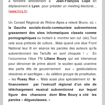
à remettre directement à
Jean-François Copé
en
déplacement à
Lyon
pour présider un meeting électoral…
(
www.fnra.fr
) .
Un Conseil Régional de Rhône-Alpes a relevé Bruno, où «
la Gauche socialo-écolo-communiste subventionne
grassement des sites informatiques classés comme
pornographiques
ou incitant à montrer son cul (sic).Tout
cela sous prétexte de culture…Mais quand une élue Front
National leur lit en séance les paroles des auteurs qu’ils
subventionnent les Tartuffe en sont choqués ! » En
l’occurrence l’élue FN
Liliane Boury
qui est intervenue
pour dénoncer de prime abord le soutien quasi unanime
des partis dits de gouvernement aux « gesticulations
obscènes et sacrilèges » du
célèbre
groupe de prostituées,
« les
Pussy Riot
». Mais aussi plus spécialement ici
le
financement par l’exécutif régional d’un site de
téléchargement musical subventionné sur lequel
figure des chansons dont Mme Boury a cité les
paroles « dégueulasses. »