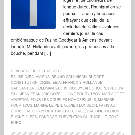
logés et de chômeurs de
longue durée, l’immigration se
poursuit à un rythme aussi
effrayant que celui de la
désindustrialisation –voir ces
derniers jours le cas
emblématique de l’usine Goodyear à Amiens, devant
laquelle M. Hollande avait paradé, les promesses à la
bouche, pendant […]
CLASSÉ SOUS :
ACTUALITÉS
BALISÉ AVEC :
AMIENS
,
BRUNO GOLLNISCH
,
BUDGET
,
CONSTITUTION
,
CRISE
,
EELV
,
FRANÇOIS HOLLANDE
,
GARGANTUA
,
GOLDMAN SACHS
,
GOODYEAR
,
GROUPE FN
,
HUW
PILL
,
JEAN-FRANÇOIS COPÉ
,
LILIANE BOURY
,
LYON
,
MARIAGE ET
ADOPTION POUR LES COUPLES HOMOSEXUELS
,
MARIAGE
POUR TOUS
,
MARINE LE PEN
,
OLIVIER LONGEON
,
PAINS AU
CHOCOLAT
,
PUSSY RIOT
,
RABELAIS
,
RACE
,
RACISME
,
RÉGION
RHÔNE-ALPES
,
SONDAGE
,
SUBVENTION CULTURELLE
,
ZONE
EURO