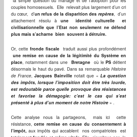
la simple question du mariage et de l’adoption pour les
couples homosexuels. Elle relevait plus largement d’un cri
du cœur, d’
un refus de la disparition des
repères
, d’un
attachement résolu à
une identité culturelle et
civilisationnelle que l’Etat non seulement ne défend
plus mais s’acharne bien souvent à détruire.
Or, cette
fronde fiscale
traduit aussi plus profondément
une remise en cause de la légitimité du Système en
place
, notamment dans une
Bretagne
où le
PS
détient
désormais le haut du pavé. Dans sa remarquable
Histoire
de France
,
Jacques Bainville
notait que «
La question
des impôts, lorsque l’imposition doit être très lourde,
est redoutable parce quelle provoque des résistances
et favorise la démagogie: c’est le cas qui s’est
présenté à plus d’un moment de notre Histoire
» .
Cette analyse nous la partageons, mais ici cette
résistance,
cette remise en cause du consentement à
l’impôt,
aux impôts qui accablent nos compatriotes est