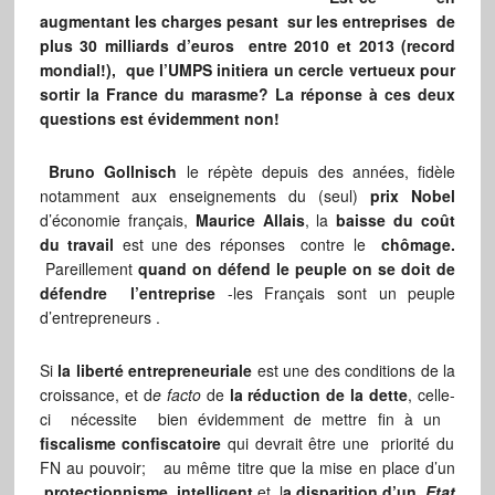
augmentant les charges pesant sur les entreprises de
plus 30 milliards d’euros entre 2010 et 2013 (record
mondial!), que l’UMPS initiera un cercle vertueux pour
sortir la France du marasme? La réponse à ces deux
questions est évidemment non!
Bruno Gollnisch
le répète depuis des années, fidèle
notamment aux enseignements du (seul)
prix Nobel
d’économie français,
Maurice Allais
, la
baisse du coût
du travail
est une des réponses contre le
chômage.
Pareillement
quand on défend le peuple on se doit de
défendre l’entreprise
-les Français sont un peuple
d’entrepreneurs .
Si
la liberté entrepreneuriale
est une des conditions de la
croissance, et d
e facto
de
la réduction de la dette
, celle-
ci nécessite bien évidemment de mettre fin à un
fiscalisme confiscatoire
qui devrait être une priorité du
FN au pouvoir; au même titre que la mise en place d’un
protectionnisme intelligent
et l
a disparition d’un
Etat