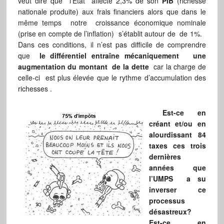
veut dire que l’Etat affecte 2,3% de son
PIB
(richesse
nationale produite) aux frais financiers alors que dans le
même temps notre croissance économique nominale
(prise en compte de l’inflation) s’établit autour de de 1%.
Dans ces conditions, il n’est pas difficile de comprendre
que
le différentiel entraîne mécaniquement une
augmentation du montant de la dette
car la charge de
celle-ci est plus élevée que le rythme d’accumulation des
richesses .
Est-ce en
créant et/ou en
alourdissant 84
taxes ces trois
dernières
années que
l’UMPS a su
inverser ce
processus
désastreux?
Est-ce en