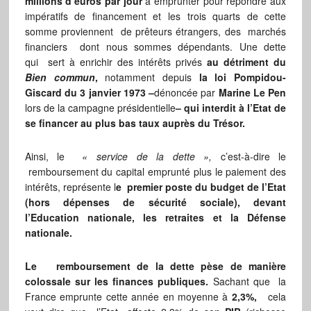
millions d’euros par jour
à emprunter pour répondre aux
impératifs de financement et les trois quarts de cette
somme proviennent de prêteurs étrangers, des marchés
financiers dont nous sommes dépendants. Une dette
qui sert à enrichir des intérêts privés
au détriment du
Bien commun
,
notamment depuis
la loi Pompidou-
Giscard du 3 janvier 1973 –
dénoncée par
Marine Le Pen
lors de la campagne présidentielle
–
qui interdit à l’Etat de
se financer au plus bas taux auprès du Trésor.
Ainsi, le
« service de la dette »,
c’est-à-dire le
remboursement du capital emprunté plus le paiement des
intérêts, représente l
e premier poste du budget de l’Etat
(hors dépenses de sécurité sociale), devant
l’Education nationale, les retraites et la Défense
nationale.
Le remboursement de la dette pèse de manière
colossale sur les finances publiques.
Sachant que la
France emprunte cette année en moyenne à
2,3%,
cela