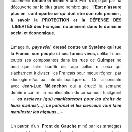
totalement
fondée et même vitale
. Elle s’explique par la
découverte par le plus grand nombre que
l’Etat n’assure
plus en contrepartie ce qui doit être son rôle premier ,
à savoir la PROTECTION et la DÉFENSE DES
LIBERTÉS des Français, notamment dans le domaine
social et économique.
L’image du
pays réel
dressé contre un Système qui tue
la France, son peuple et ses forces vives,
défilant dans
toutes ses composantes dans les rues de
Quimper
ne
peut que faire bouillir de rage celles et ceux qui
s’acharnent à diviser les Français pour mieux régner, par
idéologie et/ou par intérêts boutiquiers. On l’a constaté
avec
Jean-Luc Mélenchon
qui a éructé la semaine
dernière contre la manifestation de ce samedi, fustigeant
« l
es esclaves (qui) manifesteront pour les droits de
leurs maîtres(…). Le patronat et les cléricaux vont faire
manifester les nigaud
s…
«
Un patron d’un
Front de Gauche
miné par les stratégies