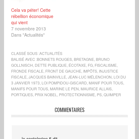
Cela va péter! Cette
rébellion économique
qui vient
7 novembre 2013
Dans "Actualités"
CLASSÉ SOUS :
ACTUALITÉS
BALISÉ AVEC :
BONNETS ROUGES
,
BRETAGNE
,
BRUNO
GOLLNISCH
,
DETTE PUBLIQUE
,
ÉCOTAXE
,
FG
,
FISCALISME
,
FRONDE FISCALE
,
FRONT DE GAUCHE
,
IMPÔTS
,
INJUSTICE
FISCALE
,
JACQUES BAINVILLE
,
JEAN-LUC MÉLENCHON
,
LOI DU
3 JANVIER 1973
,
LOI POMPIDOU-GISCARD
,
MANIF POUR TOUS
,
MANIFS POUR TOUS
,
MARINE LE PEN
,
MAURICE ALLAIS
,
PORTIQUES
,
PRIX NOBEL
,
PROTECTIONNISME
,
PS
,
QUIMPER
COMMENTAIRES
le castelorien 5
dit