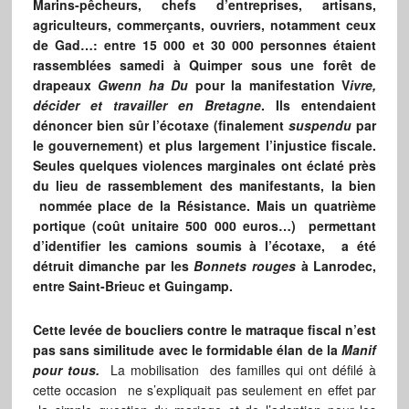
Marins-pêcheurs, chefs d’entreprises, artisans,
agriculteurs, commerçants, ouvriers, notamment ceux
de Gad…: entre 15 000 et 30 000 personnes étaient
rassemblées samedi à Quimper sous une forêt de
drapeaux
Gwenn ha Du
pour la manifestation V
ivre,
décider et travailler en Bretagne
. Ils entendaient
dénoncer bien sûr l’écotaxe (finalement
suspendu
par
le gouvernement) et plus largement l’injustice fiscale.
Seules quelques violences marginales ont éclaté près
du lieu de rassemblement des manifestants, la bien
nommée place de la Résistance. Mais un quatrième
portique (coût unitaire 500 000 euros…) permettant
d’identifier les camions soumis à l’écotaxe, a été
détruit dimanche par les
Bonnets rouges
à Lanrodec,
entre Saint-Brieuc et Guingamp.
Cette levée de boucliers contre le matraque fiscal n’est
pas sans similitude avec le formidable élan de la
Manif
pour tous.
La mobilisation des familles qui ont défilé à
cette occasion ne s’expliquait pas seulement en effet par