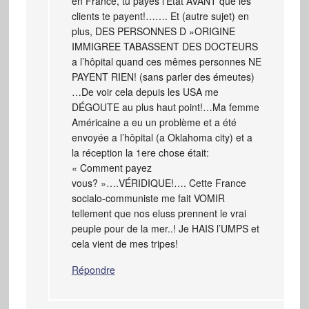
en France, tu payes l’État AVANT que les
clients te payent!……. Et (autre sujet) en
plus, DES PERSONNES D »ORIGINE
IMMIGREE TABASSENT DES DOCTEURS
a l’hôpital quand ces mêmes personnes NE
PAYENT RIEN! (sans parler des émeutes)
…De voir cela depuis les USA me
DÉGOUTE au plus haut point!…Ma femme
Américaine a eu un problème et a été
envoyée a l’hôpital (a Oklahoma city) et a
la réception la 1ere chose était:
« Comment payez
vous? »….VÉRIDIQUE!…. Cette France
socialo-communiste me fait VOMIR
tellement que nos eluss prennent le vrai
peuple pour de la mer..! Je HAIS l’UMPS et
cela vient de mes tripes!
Répondre