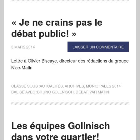
« Je ne crains pas le
débat public! »
3 MARS 2014
LAISSER UN COMMENTAIRE
Lettre à Olivier Biscaye, directeur des rédactions du groupe
Nice-Matin
CLASSÉ SOUS :
ACTUALITÉS
,
ARCHIVES
,
MUNICIPALES 2014
BALISÉ AVEC :
BRUNO GOLLNISCH
,
DÉBAT
,
VAR MATIN
Les équipes Gollnisch
dans votre quartier!