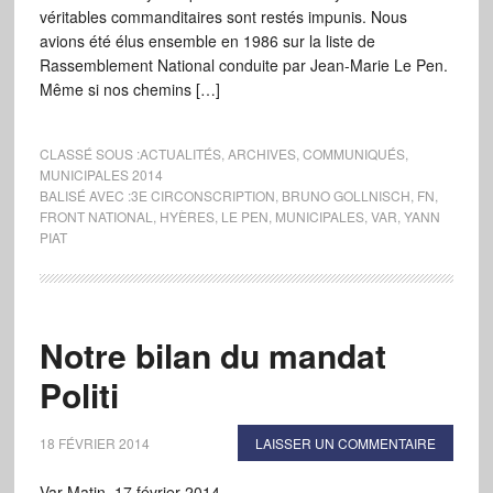
véritables commanditaires sont restés impunis. Nous
avions été élus ensemble en 1986 sur la liste de
Rassemblement National conduite par Jean-Marie Le Pen.
Même si nos chemins […]
CLASSÉ SOUS :
ACTUALITÉS
,
ARCHIVES
,
COMMUNIQUÉS
,
MUNICIPALES 2014
BALISÉ AVEC :
3E CIRCONSCRIPTION
,
BRUNO GOLLNISCH
,
FN
,
FRONT NATIONAL
,
HYÈRES
,
LE PEN
,
MUNICIPALES
,
VAR
,
YANN
PIAT
Notre bilan du mandat
Politi
18 FÉVRIER 2014
LAISSER UN COMMENTAIRE
Var Matin, 17 février 2014