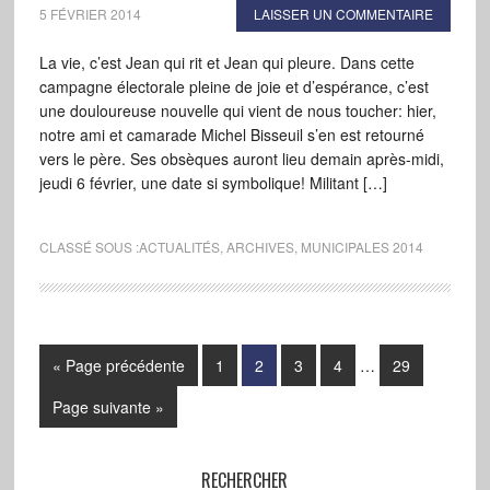
5 FÉVRIER 2014
LAISSER UN COMMENTAIRE
La vie, c’est Jean qui rit et Jean qui pleure. Dans cette
campagne électorale pleine de joie et d’espérance, c’est
une douloureuse nouvelle qui vient de nous toucher: hier,
notre ami et camarade Michel Bisseuil s’en est retourné
vers le père. Ses obsèques auront lieu demain après-midi,
jeudi 6 février, une date si symbolique! Militant […]
CLASSÉ SOUS :
ACTUALITÉS
,
ARCHIVES
,
MUNICIPALES 2014
« Page précédente
1
2
3
4
…
29
Page suivante »
RECHERCHER