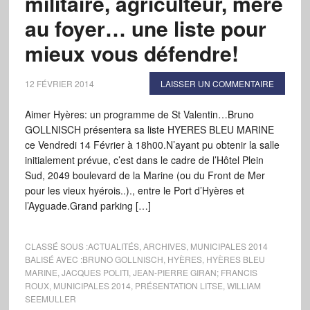
militaire, agriculteur, mère
au foyer… une liste pour
mieux vous défendre!
12 FÉVRIER 2014
LAISSER UN COMMENTAIRE
Aimer Hyères: un programme de St Valentin…Bruno
GOLLNISCH présentera sa liste HYERES BLEU MARINE
ce Vendredi 14 Février à 18h00.N’ayant pu obtenir la salle
initialement prévue, c’est dans le cadre de l’Hôtel Plein
Sud, 2049 boulevard de la Marine (ou du Front de Mer
pour les vieux hyérois..)., entre le Port d’Hyères et
l’Ayguade.Grand parking […]
CLASSÉ SOUS :
ACTUALITÉS
,
ARCHIVES
,
MUNICIPALES 2014
BALISÉ AVEC :
BRUNO GOLLNISCH
,
HYÈRES
,
HYÈRES BLEU
MARINE
,
JACQUES POLITI
,
JEAN-PIERRE GIRAN; FRANCIS
ROUX
,
MUNICIPALES 2014
,
PRÉSENTATION LITSE
,
WILLIAM
SEEMULLER