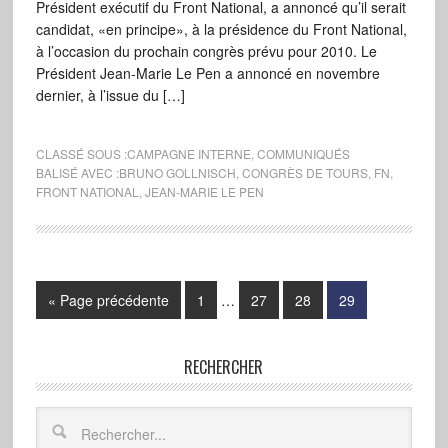
Président exécutif du Front National, a annoncé qu’il serait
candidat, «en principe», à la présidence du Front National,
à l’occasion du prochain congrès prévu pour 2010. Le
Président Jean-Marie Le Pen a annoncé en novembre
dernier, à l’issue du […]
CLASSÉ SOUS :
CAMPAGNE INTERNE
,
COMMUNIQUÉS
BALISÉ AVEC :
BRUNO GOLLNISCH
,
CONGRÈS DE TOURS
,
FN
,
FRONT NATIONAL
,
JEAN-MARIE LE PEN
« Page précédente
1
…
27
28
29
RECHERCHER