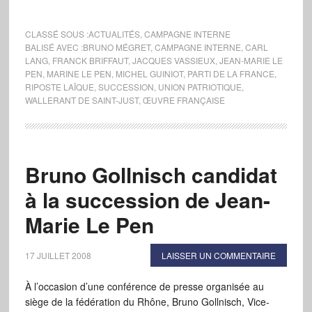
CLASSÉ SOUS :
ACTUALITÉS
,
CAMPAGNE INTERNE
BALISÉ AVEC :
BRUNO MÉGRET
,
CAMPAGNE INTERNE
,
CARL
LANG
,
FRANCK BRIFFAUT
,
JACQUES VASSIEUX
,
JEAN-MARIE LE
PEN
,
MARINE LE PEN
,
MICHEL GUINIOT
,
PARTI DE LA FRANCE
,
RIPOSTE LAÏQUE
,
SUCCESSION
,
UNION PATRIOTIQUE
,
WALLERANT DE SAINT-JUST
,
ŒUVRE FRANÇAISE
Bruno Gollnisch candidat
à la succession de Jean-
Marie Le Pen
17 JUILLET 2008
LAISSER UN COMMENTAIRE
À l’occasion d’une conférence de presse organisée au
siège de la fédération du Rhône, Bruno Gollnisch, Vice-