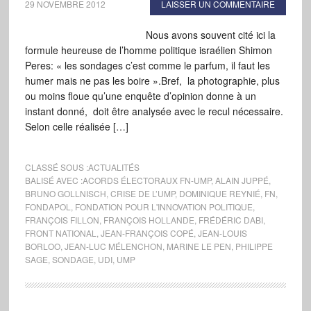
29 NOVEMBRE 2012
LAISSER UN COMMENTAIRE
Nous avons souvent cité ici la
formule heureuse de l’homme politique israélien Shimon
Peres: « les sondages c’est comme le parfum, il faut les
humer mais ne pas les boire ».Bref, la photographie, plus
ou moins floue qu’une enquête d’opinion donne à un
instant donné, doit être analysée avec le recul nécessaire.
Selon celle réalisée […]
CLASSÉ SOUS :
ACTUALITÉS
BALISÉ AVEC :
ACORDS ÉLECTORAUX FN-UMP
,
ALAIN JUPPÉ
,
BRUNO GOLLNISCH
,
CRISE DE L’UMP
,
DOMINIQUE REYNIÉ
,
FN
,
FONDAPOL
,
FONDATION POUR L'INNOVATION POLITIQUE
,
FRANÇOIS FILLON
,
FRANÇOIS HOLLANDE
,
FRÉDÉRIC DABI
,
FRONT NATIONAL
,
JEAN-FRANÇOIS COPÉ
,
JEAN-LOUIS
BORLOO
,
JEAN-LUC MÉLENCHON
,
MARINE LE PEN
,
PHILIPPE
SAGE
,
SONDAGE
,
UDI
,
UMP