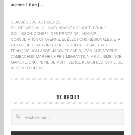
assène-t-il de […]
CLASSÉ SOUS :
ACTUALITÉS
BALISÉ AVEC :
ALI AL-NIMR
,
ARABIE SAOUDITE
,
BRUNO
GOLLNISCH
,
CONSEIL DES DROITS DE L'HOMME
,
CONSULTATION CITOYENNE
,
EI
,
ÉLECTIONS RÉGIONALES
,
ETAT
ISLAMIQUE
,
ETATS-UNIS
,
EURO
,
EUROPE
,
FAISAL TRAD
,
FRANÇOIS HOLLANDE
,
JACQUES SAPIR
,
JEAN-CHRISTOPHE
CAMBADÉLIS
,
MARINE LE PEN
,
MIGRANTS
,
NIMR AL-NIMR
,
NOËL
MAMÈRE
,
ONU
,
PEINE DE MORT
,
SERGE KLARSFELD
,
SYRIE
,
UE
,
VLADIMIR POUTINE
RECHERCHER