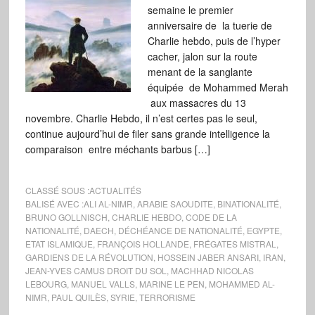
semaine le premier
anniversaire de la tuerie de
Charlie hebdo, puis de l’hyper
cacher, jalon sur la route
menant de la sanglante
équipée de Mohammed Merah
aux massacres du 13
novembre. Charlie Hebdo, il n’est certes pas le seul,
continue aujourd’hui de filer sans grande intelligence la
comparaison entre méchants barbus […]
CLASSÉ SOUS :
ACTUALITÉS
BALISÉ AVEC :
ALI AL-NIMR
,
ARABIE SAOUDITE
,
BINATIONALITÉ
,
BRUNO GOLLNISCH
,
CHARLIE HEBDO
,
CODE DE LA
NATIONALITÉ
,
DAECH
,
DÉCHÉANCE DE NATIONALITÉ
,
EGYPTE
,
ETAT ISLAMIQUE
,
FRANÇOIS HOLLANDE
,
FRÉGATES MISTRAL
,
GARDIENS DE LA RÉVOLUTION
,
HOSSEIN JABER ANSARI
,
IRAN
,
JEAN-YVES CAMUS DROIT DU SOL
,
MACHHAD NICOLAS
LEBOURG
,
MANUEL VALLS
,
MARINE LE PEN
,
MOHAMMED AL-
NIMR
,
PAUL QUILÈS
,
SYRIE
,
TERRORISME