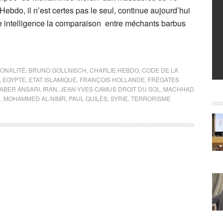
ebdo, il n’est certes pas le seul, continue aujourd’hui
de intelligence la comparaison entre méchants barbus
IONALITÉ
,
BRUNO GOLLNISCH
,
CHARLIE HEBDO
,
CODE DE LA
,
EGYPTE
,
ETAT ISLAMIQUE
,
FRANÇOIS HOLLANDE
,
FRÉGATES
JABER ANSARI
,
IRAN
,
JEAN-YVES CAMUS DROIT DU SOL
,
MACHHAD
N
,
MOHAMMED AL-NIMR
,
PAUL QUILÈS
,
SYRIE
,
TERRORISME