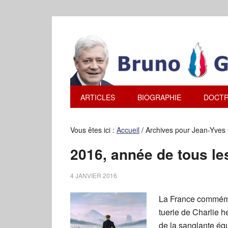
ARTICLES
BIOGRAPHIE
DOCTR
Vous êtes ici :
Accueil
/
Archives pour Jean-Yves 
2016, année de tous le
4 JANVIER 2016
La France commémo
tuerie de Charlie h
de la sanglante 