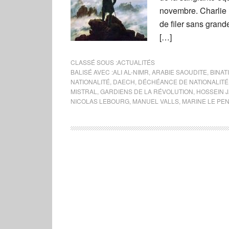
novembre. Charlie H
de filer sans gran
[…]
CLASSÉ SOUS :
ACTUALITÉS
BALISÉ AVEC :
ALI AL-NIMR
,
ARABIE SAOUDITE
,
BINAT
NATIONALITÉ
,
DAECH
,
DÉCHÉANCE DE NATIONALITÉ
MISTRAL
,
GARDIENS DE LA RÉVOLUTION
,
HOSSEIN 
NICOLAS LEBOURG
,
MANUEL VALLS
,
MARINE LE PE