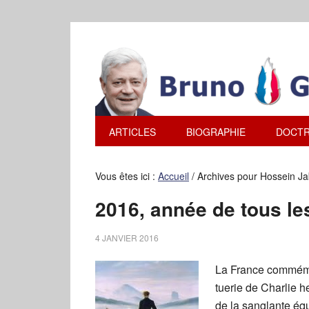
ARTICLES
BIOGRAPHIE
DOCTR
Vous êtes ici :
Accueil
/
Archives pour Hossein Ja
2016, année de tous le
4 JANVIER 2016
La France commémo
tuerie de Charlie h
de la sanglante 