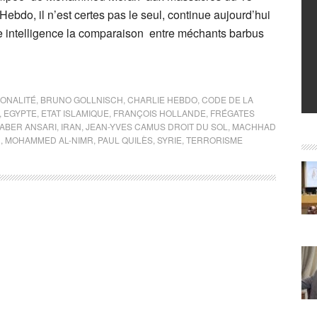
ebdo, il n’est certes pas le seul, continue aujourd’hui
de intelligence la comparaison entre méchants barbus
IONALITÉ
,
BRUNO GOLLNISCH
,
CHARLIE HEBDO
,
CODE DE LA
,
EGYPTE
,
ETAT ISLAMIQUE
,
FRANÇOIS HOLLANDE
,
FRÉGATES
JABER ANSARI
,
IRAN
,
JEAN-YVES CAMUS DROIT DU SOL
,
MACHHAD
N
,
MOHAMMED AL-NIMR
,
PAUL QUILÈS
,
SYRIE
,
TERRORISME