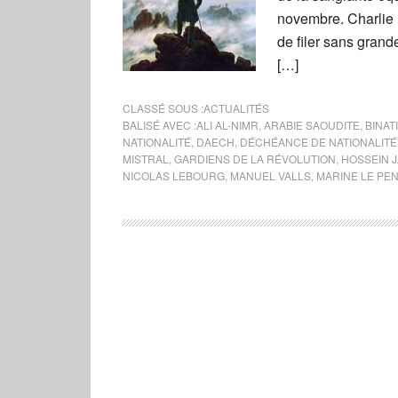
novembre. Charlie H
de filer sans gran
[…]
CLASSÉ SOUS :
ACTUALITÉS
BALISÉ AVEC :
ALI AL-NIMR
,
ARABIE SAOUDITE
,
BINAT
NATIONALITÉ
,
DAECH
,
DÉCHÉANCE DE NATIONALITÉ
MISTRAL
,
GARDIENS DE LA RÉVOLUTION
,
HOSSEIN 
NICOLAS LEBOURG
,
MANUEL VALLS
,
MARINE LE PE