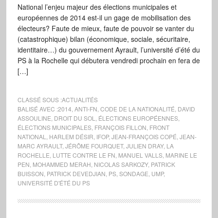
National l’enjeu majeur des élections municipales et
européennes de 2014 est-il un gage de mobilisation des
électeurs? Faute de mieux, faute de pouvoir se vanter du
(catastrophique) bilan (économique, sociale, sécuritaire,
identitaire…) du gouvernement Ayrault, l’université d’été du
PS à la Rochelle qui débutera vendredi prochain en fera de
[…]
CLASSÉ SOUS :
ACTUALITÉS
BALISÉ AVEC :
2014
,
ANTI-FN
,
CODE DE LA NATIONALITÉ
,
DAVID
ASSOULINE
,
DROIT DU SOL
,
ÉLECTIONS EUROPÉENNES
,
ÉLECTIONS MUNICIPALES
,
FRANÇOIS FILLON
,
FRONT
NATIONAL
,
HARLEM DÉSIR
,
IFOP
,
JEAN-FRANÇOIS COPÉ
,
JEAN-
MARC AYRAULT
,
JÉRÔME FOURQUET
,
JULIEN DRAY
,
LA
ROCHELLE
,
LUTTE CONTRE LE FN
,
MANUEL VALLS
,
MARINE LE
PEN
,
MOHAMMED MERAH
,
NICOLAS SARKOZY
,
PATRICK
BUISSON
,
PATRICK DEVEDJIAN
,
PS
,
SONDAGE
,
UMP
,
UNIVERSITÉ D'ÉTÉ DU PS