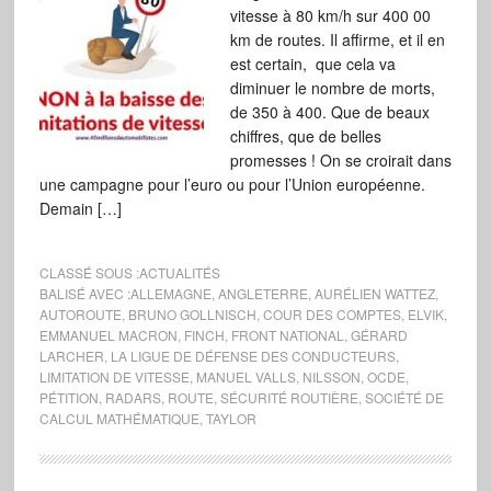
vitesse à 80 km/h sur 400 00
km de routes. Il affirme, et il en
est certain, que cela va
diminuer le nombre de morts,
de 350 à 400. Que de beaux
chiffres, que de belles
promesses ! On se croirait dans
une campagne pour l’euro ou pour l’Union européenne.
Demain […]
CLASSÉ SOUS :
ACTUALITÉS
BALISÉ AVEC :
ALLEMAGNE
,
ANGLETERRE
,
AURÉLIEN WATTEZ
,
AUTOROUTE
,
BRUNO GOLLNISCH
,
COUR DES COMPTES
,
ELVIK
,
EMMANUEL MACRON
,
FINCH
,
FRONT NATIONAL
,
GÉRARD
LARCHER
,
LA LIGUE DE DÉFENSE DES CONDUCTEURS
,
LIMITATION DE VITESSE
,
MANUEL VALLS
,
NILSSON
,
OCDE
,
PÉTITION
,
RADARS
,
ROUTE
,
SÉCURITÉ ROUTIÈRE
,
SOCIÉTÉ DE
CALCUL MATHÉMATIQUE
,
TAYLOR