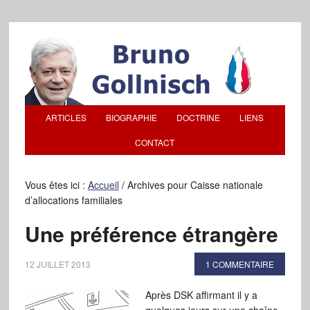
ARTICLES
BIOGRAPHIE
DOCTRINE
LIENS
CONTACT
Vous êtes ici :
Accueil
/
Archives pour Caisse nationale
d’allocations familiales
Une préférence étrangère
12 JUILLET 2013
1 COMMENTAIRE
Après DSK affirmant il y a