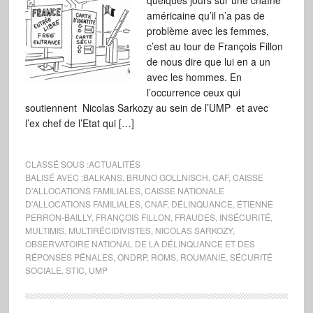
quelques jours sur une chaîne
américaine qu’il n’a pas de
problème avec les femmes,
c’est au tour de François Fillon
de nous dire que lui en a un
avec les hommes. En
l’occurrence ceux qui
soutiennent Nicolas Sarkozy au sein de l’UMP et avec
l’ex chef de l’Etat qui […]
CLASSÉ SOUS :
ACTUALITÉS
BALISÉ AVEC :
BALKANS
,
BRUNO GOLLNISCH
,
CAF
,
CAISSE
D'ALLOCATIONS FAMILIALES
,
CAISSE NATIONALE
D'ALLOCATIONS FAMILIALES
,
CNAF
,
DÉLINQUANCE
,
ÉTIENNE
PERRON-BAILLY
,
FRANÇOIS FILLON
,
FRAUDES
,
INSÉCURITÉ
,
MULTIMIS
,
MULTIRÉCIDIVISTES
,
NICOLAS SARKOZY
,
OBSERVATOIRE NATIONAL DE LA DÉLINQUANCE ET DES
RÉPONSES PÉNALES
,
ONDRP
,
ROMS
,
ROUMANIE
,
SÉCURITÉ
SOCIALE
,
STIC
,
UMP