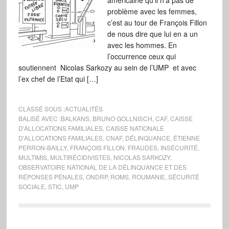
américaine qu’il n’a pas de
problème avec les femmes,
c’est au tour de François Fillon
de nous dire que lui en a un
avec les hommes. En
l’occurrence ceux qui
soutiennent Nicolas Sarkozy au sein de l’UMP et avec
l’ex chef de l’Etat qui […]
CLASSÉ SOUS :
ACTUALITÉS
BALISÉ AVEC :
BALKANS
,
BRUNO GOLLNISCH
,
CAF
,
CAISSE
D'ALLOCATIONS FAMILIALES
,
CAISSE NATIONALE
D'ALLOCATIONS FAMILIALES
,
CNAF
,
DÉLINQUANCE
,
ÉTIENNE
PERRON-BAILLY
,
FRANÇOIS FILLON
,
FRAUDES
,
INSÉCURITÉ
,
MULTIMIS
,
MULTIRÉCIDIVISTES
,
NICOLAS SARKOZY
,
OBSERVATOIRE NATIONAL DE LA DÉLINQUANCE ET DES
RÉPONSES PÉNALES
,
ONDRP
,
ROMS
,
ROUMANIE
,
SÉCURITÉ
SOCIALE
,
STIC
,
UMP