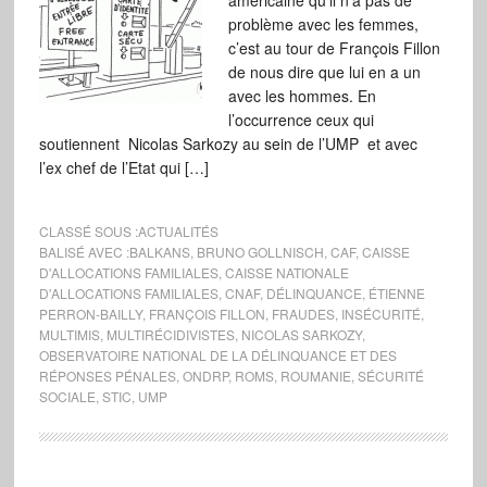
américaine qu’il n’a pas de
problème avec les femmes,
c’est au tour de François Fillon
de nous dire que lui en a un
avec les hommes. En
l’occurrence ceux qui
soutiennent Nicolas Sarkozy au sein de l’UMP et avec
l’ex chef de l’Etat qui […]
CLASSÉ SOUS :
ACTUALITÉS
BALISÉ AVEC :
BALKANS
,
BRUNO GOLLNISCH
,
CAF
,
CAISSE
D'ALLOCATIONS FAMILIALES
,
CAISSE NATIONALE
D'ALLOCATIONS FAMILIALES
,
CNAF
,
DÉLINQUANCE
,
ÉTIENNE
PERRON-BAILLY
,
FRANÇOIS FILLON
,
FRAUDES
,
INSÉCURITÉ
,
MULTIMIS
,
MULTIRÉCIDIVISTES
,
NICOLAS SARKOZY
,
OBSERVATOIRE NATIONAL DE LA DÉLINQUANCE ET DES
RÉPONSES PÉNALES
,
ONDRP
,
ROMS
,
ROUMANIE
,
SÉCURITÉ
SOCIALE
,
STIC
,
UMP