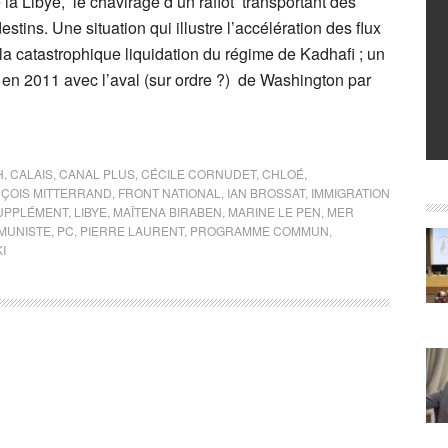
 la Libye, le chavirage d’un rafiot transportant des
stins. Une situation qui illustre l’accélération des flux
la catastrophique liquidation du régime de Kadhafi ; un
 en 2011 avec l’aval (sur ordre ?) de Washington par
H
,
CALAIS
,
CANAL PLUS
,
CÉCILE CORNUDET
,
CHLOÉ
,
ÇOIS MITTERRAND
,
FRONT NATIONAL
,
IAN BROSSAT
,
IMMIGRATION
UPPLÉMENT
,
LIBYE
,
MAÏTENA BIRABEN
,
MARINE LE PEN
,
MER
MUNISTE
,
PC
,
PIERRE LAURENT
,
PROGRAMME COMMUN
,
I