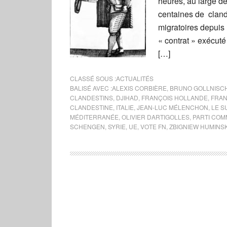
heures, au large de
centaines de clande
migratoires depuis 
« contrat » exécuté
[…]
CLASSÉ SOUS :
ACTUALITÉS
BALISÉ AVEC :
ALEXIS CORBIÈRE
,
BRUNO GOLLNISC
CLANDESTINS
,
DJIHAD
,
FRANÇOIS HOLLANDE
,
FRAN
CLANDESTINE
,
ITALIE
,
JEAN-LUC MÉLENCHON
,
LE S
MÉDITERRANÉE
,
OLIVIER DARTIGOLLES
,
PARTI COM
SCHENGEN
,
SYRIE
,
UE
,
VOTE FN
,
ZBIGNIEW HUMINSK