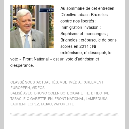
Au sommaire de cet entretien :
Directive tabac : Bruxelles
contre nos libertés ;
Immigration-invasion :
Sophisme et mensonges ;
Brignoles : crépuscule de bons
scores en 2014 ; Ni
extrémisme, ni désespoir, le
vote « Front National » est un vote d’adhésion et
d’espérance.
CLASSÉ SOUS :
ACTUALITÉS
,
MULTIMÉDIA
,
PARLEMENT
EUROPÉEN
,
VIDÉOS
BALISÉ AVEC :
BRUNO GOLLNISCH
,
CIGARETTE
,
DIRECTIVE
TABAC
,
E-CIGARETTE
,
FN
,
FRONT NATIONAL
,
LAMPEDUSA
,
LAURENT LOPEZ
,
TABAC
,
VAPORETTE