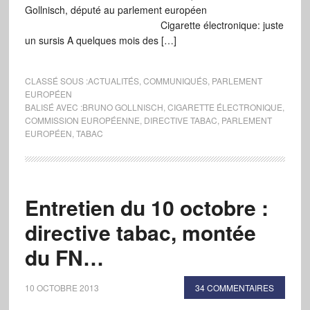
Gollnisch, député au parlement européen
Cigarette électronique: juste
un sursis A quelques mois des […]
CLASSÉ SOUS :
ACTUALITÉS
,
COMMUNIQUÉS
,
PARLEMENT
EUROPÉEN
BALISÉ AVEC :
BRUNO GOLLNISCH
,
CIGARETTE ÉLECTRONIQUE
,
COMMISSION EUROPÉENNE
,
DIRECTIVE TABAC
,
PARLEMENT
EUROPÉEN
,
TABAC
Entretien du 10 octobre :
directive tabac, montée
du FN…
10 OCTOBRE 2013
34 COMMENTAIRES