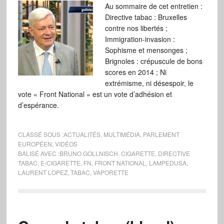
Au sommaire de cet entretien :
Directive tabac : Bruxelles
contre nos libertés ;
Immigration-invasion :
Sophisme et mensonges ;
Brignoles : crépuscule de bons
scores en 2014 ; Ni
extrémisme, ni désespoir, le
vote « Front National » est un vote d’adhésion et
d’espérance.
CLASSÉ SOUS :
ACTUALITÉS
,
MULTIMÉDIA
,
PARLEMENT
EUROPÉEN
,
VIDÉOS
BALISÉ AVEC :
BRUNO GOLLNISCH
,
CIGARETTE
,
DIRECTIVE
TABAC
,
E-CIGARETTE
,
FN
,
FRONT NATIONAL
,
LAMPEDUSA
,
LAURENT LOPEZ
,
TABAC
,
VAPORETTE