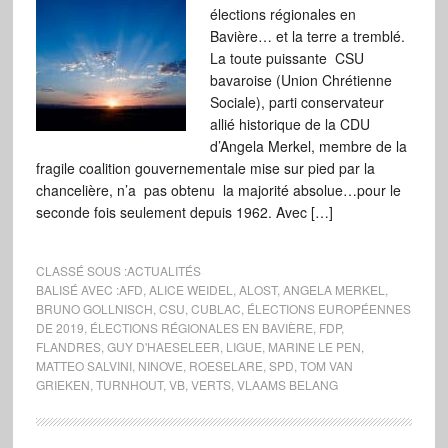
élections régionales en
Bavière… et la terre a tremblé.
La toute puissante CSU
bavaroise (Union Chrétienne
Sociale), parti conservateur
allié historique de la CDU
d’Angela Merkel, membre de la
fragile coalition gouvernementale mise sur pied par la
chancelière, n’a pas obtenu la majorité absolue…pour le
seconde fois seulement depuis 1962. Avec […]
CLASSÉ SOUS :
ACTUALITÉS
BALISÉ AVEC :
AFD
,
ALICE WEIDEL
,
ALOST
,
ANGELA MERKEL
,
BRUNO GOLLNISCH
,
CSU
,
CUBLAC
,
ÉLECTIONS EUROPÉENNES
DE 2019
,
ÉLECTIONS RÉGIONALES EN BAVIÈRE
,
FDP
,
FLANDRES
,
GUY D'HAESELEER
,
LIGUE
,
MARINE LE PEN
,
MATTEO SALVINI
,
NINOVE
,
ROESELARE
,
SPD
,
TOM VAN
GRIEKEN
,
TURNHOUT
,
VB
,
VERTS
,
VLAAMS BELANG