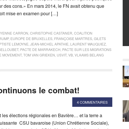
Mur des cons.» En mars 2014, le FN avait obtenu que
oit mise en examen pour […]
YENNE CARRON
,
CHRISTOPHE CASTANER
,
COALITION
RUMP
,
EUROPE DE BRUXELLES
,
FRANÇOISE MARTRES
,
GILETS
PTISTE LEMOYNE
,
JEAN-MICHEL APATHIE
,
LAURENT WAUQUIEZ
,
BELLOUBET
,
PACTE DE MARRAKECH
,
PACTE SUR LES MIGRATIONS
E MOVEMENT
,
TOM VAN GRIEKEN
,
USVIT
,
VB
,
VLAAMS BELANG
continuons le combat!
4 COMMENTAIRES
 les élections régionales en Bavière… et la terre a
puissante CSU bavaroise (Union Chrétienne Sociale),