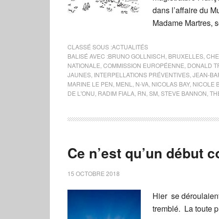
dans l’affaire du 
Madame Martres, s
CLASSÉ SOUS :
ACTUALITÉS
BALISÉ AVEC :
BRUNO GOLLNISCH
,
BRUXELLES
,
CHE
NATIONALE
,
COMMISSION EUROPÉENNE
,
DONALD T
JAUNES
,
INTERPELLATIONS PRÉVENTIVES
,
JEAN-BA
MARINE LE PEN
,
MENL
,
N-VA
,
NICOLAS BAY
,
NICOLE 
DE L'ONU
,
RADIM FIALA
,
RN
,
SM
,
STEVE BANNON
,
TH
Ce n’est qu’un début 
15 OCTOBRE 2018
Hier se déroulaient
tremblé. La toute 