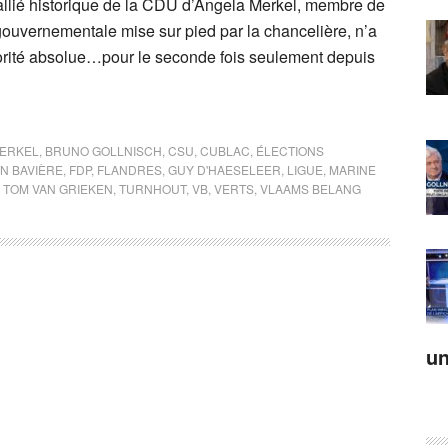
 allié historique de la CDU d’Angela Merkel, membre de
n gouvernementale mise sur pied par la chancelière, n’a
rité absolue…pour le seconde fois seulement depuis
ERKEL
,
BRUNO GOLLNISCH
,
CSU
,
CUBLAC
,
ÉLECTIONS
N BAVIÈRE
,
FDP
,
FLANDRES
,
GUY D'HAESELEER
,
LIGUE
,
MARINE
,
TOM VAN GRIEKEN
,
TURNHOUT
,
VB
,
VERTS
,
VLAAMS BELANG
un