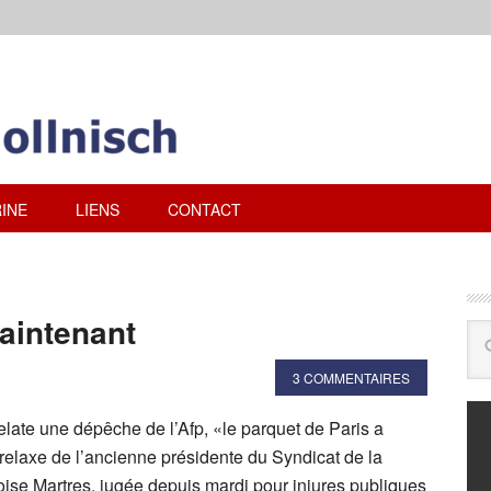
INE
LIENS
CONTACT
maintenant
3 COMMENTAIRES
elate une dépêche de l’Afp, «le parquet de Paris a
 relaxe de l’ancienne présidente du Syndicat de la
oise Martres, jugée depuis mardi pour injures publiques