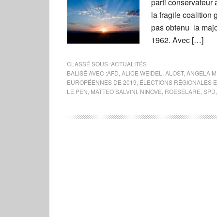
parti conservateur
la fragile coalitio
pas obtenu la majo
1962. Avec […]
CLASSÉ SOUS :
ACTUALITÉS
BALISÉ AVEC :
AFD
,
ALICE WEIDEL
,
ALOST
,
ANGELA M
EUROPÉENNES DE 2019
,
ÉLECTIONS RÉGIONALES E
LE PEN
,
MATTEO SALVINI
,
NINOVE
,
ROESELARE
,
SPD