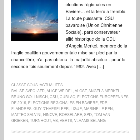
élections régionales en
Bavière… et la terre a tremblé.
La toute puissante CSU
bavaroise (Union Chrétienne
Sociale), parti conservateur
allié historique de la CDU
d’Angela Merkel, membre de la
fragile coalition gouvernementale mise sur pied par la
chancelière, n’a pas obtenu la majorité absolue…pour le
seconde fois seulement depuis 1962. Avec […]
CLASSÉ SOUS :
ACTUALITÉS
BALISÉ AVEC :
AFD
,
ALICE WEIDEL
,
ALOST
,
ANGELA MERKEL
,
BRUNO GOLLNISCH
,
CSU
,
CUBLAC
,
ÉLECTIONS EUROPÉENNES
DE 2019
,
ÉLECTIONS RÉGIONALES EN BAVIÈRE
,
FDP
,
FLANDRES
,
GUY D'HAESELEER
,
LIGUE
,
MARINE LE PEN
,
MATTEO SALVINI
,
NINOVE
,
ROESELARE
,
SPD
,
TOM VAN
GRIEKEN
,
TURNHOUT
,
VB
,
VERTS
,
VLAAMS BELANG