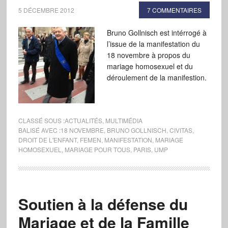
5 DÉCEMBRE 2012
7 COMMENTAIRES
Bruno Gollnisch est intérrogé à
l’issue de la manifestation du
18 novembre à propos du
mariage homosexuel et du
déroulement de la manifestion.
CLASSÉ SOUS :
ACTUALITÉS
,
MULTIMÉDIA
BALISÉ AVEC :
18 NOVEMBRE
,
BRUNO GOLLNISCH
,
CIVITAS
,
DROIT DE L'ENFANT
,
FEMEN
,
MANIFESTATION
,
MARIAGE
HOMOSEXUEL
,
MARIAGE POUR TOUS
,
PARIS
,
UMP
Soutien à la défense du
Mariage et de la Famille