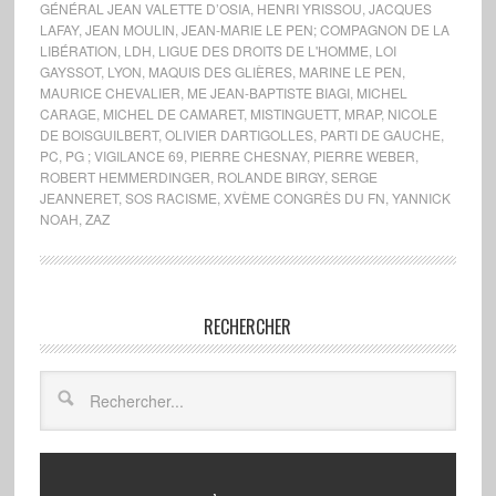
GÉNÉRAL JEAN VALETTE D’OSIA
,
HENRI YRISSOU
,
JACQUES
LAFAY
,
JEAN MOULIN
,
JEAN-MARIE LE PEN; COMPAGNON DE LA
LIBÉRATION
,
LDH
,
LIGUE DES DROITS DE L'HOMME
,
LOI
GAYSSOT
,
LYON
,
MAQUIS DES GLIÈRES
,
MARINE LE PEN
,
MAURICE CHEVALIER
,
ME JEAN-BAPTISTE BIAGI
,
MICHEL
CARAGE
,
MICHEL DE CAMARET
,
MISTINGUETT
,
MRAP
,
NICOLE
DE BOISGUILBERT
,
OLIVIER DARTIGOLLES
,
PARTI DE GAUCHE
,
PC
,
PG ; VIGILANCE 69
,
PIERRE CHESNAY
,
PIERRE WEBER
,
ROBERT HEMMERDINGER
,
ROLANDE BIRGY
,
SERGE
JEANNERET
,
SOS RACISME
,
XVÈME CONGRÈS DU FN
,
YANNICK
NOAH
,
ZAZ
RECHERCHER