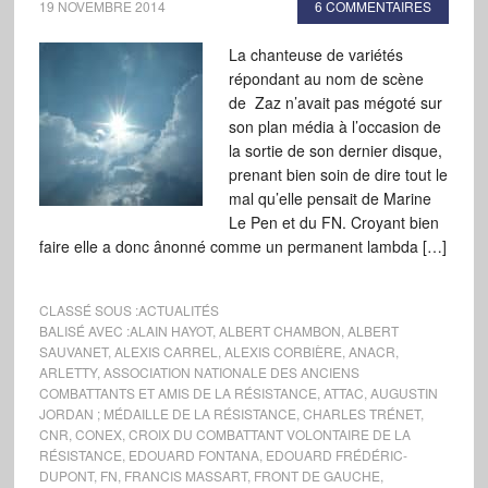
19 NOVEMBRE 2014
6 COMMENTAIRES
La chanteuse de variétés
répondant au nom de scène
de Zaz n’avait pas mégoté sur
son plan média à l’occasion de
la sortie de son dernier disque,
prenant bien soin de dire tout le
mal qu’elle pensait de Marine
Le Pen et du FN. Croyant bien
faire elle a donc ânonné comme un permanent lambda […]
CLASSÉ SOUS :
ACTUALITÉS
BALISÉ AVEC :
ALAIN HAYOT
,
ALBERT CHAMBON
,
ALBERT
SAUVANET
,
ALEXIS CARREL
,
ALEXIS CORBIÈRE
,
ANACR
,
ARLETTY
,
ASSOCIATION NATIONALE DES ANCIENS
COMBATTANTS ET AMIS DE LA RÉSISTANCE
,
ATTAC
,
AUGUSTIN
JORDAN ; MÉDAILLE DE LA RÉSISTANCE
,
CHARLES TRÉNET
,
CNR
,
CONEX
,
CROIX DU COMBATTANT VOLONTAIRE DE LA
RÉSISTANCE
,
EDOUARD FONTANA
,
EDOUARD FRÉDÉRIC-
DUPONT
,
FN
,
FRANCIS MASSART
,
FRONT DE GAUCHE
,