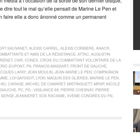
 média à l’occasion de la sortie de son dernier disque,
e dire tout le mal qu’elle pensait de Marine Le Pen et
n faire elle a donc ânonné comme un permanent
ERT SAUVANET
,
ALEXIS CARREL
,
ALEXIS CORBIÈRE
,
ANACR
,
OMBATTANTS ET AMIS DE LA RÉSISTANCE
,
ATTAC
,
AUGUSTIN
TRÉNET
,
CNR
,
CONEX
,
CROIX DU COMBATTANT VOLONTAIRE DE LA
RIC-DUPONT
,
FN
,
FRANCIS MASSART
,
FRONT DE GAUCHE
,
ACQUES LAFAY
,
JEAN MOULIN
,
JEAN-MARIE LE PEN; COMPAGNON
OMME
,
LOI GAYSSOT
,
LYON
,
MAQUIS DES GLIÈRES
,
MARINE LE PEN
,
HEL CARAGE
,
MICHEL DE CAMARET
,
MISTINGUETT
,
MRAP
,
NICOLE
E GAUCHE
,
PC
,
PG ; VIGILANCE 69
,
PIERRE CHESNAY
,
PIERRE
,
SERGE JEANNERET
,
SOS RACISME
,
XVÈME CONGRÈS DU FN
,