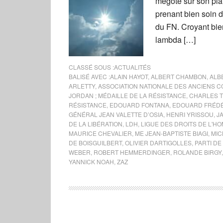
mégoté sur son plan
prenant bien soin d
du FN. Croyant bie
lambda […]
CLASSÉ SOUS :
ACTUALITÉS
BALISÉ AVEC :
ALAIN HAYOT
,
ALBERT CHAMBON
,
ALB
ARLETTY
,
ASSOCIATION NATIONALE DES ANCIENS C
JORDAN ; MÉDAILLE DE LA RÉSISTANCE
,
CHARLES 
RÉSISTANCE
,
EDOUARD FONTANA
,
EDOUARD FRÉDÉ
GÉNÉRAL JEAN VALETTE D’OSIA
,
HENRI YRISSOU
,
J
DE LA LIBÉRATION
,
LDH
,
LIGUE DES DROITS DE L'H
MAURICE CHEVALIER
,
ME JEAN-BAPTISTE BIAGI
,
MIC
DE BOISGUILBERT
,
OLIVIER DARTIGOLLES
,
PARTI D
WEBER
,
ROBERT HEMMERDINGER
,
ROLANDE BIRGY
YANNICK NOAH
,
ZAZ