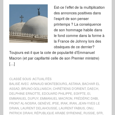
Est-ce l’effet de la multiplication
des annonces positives dans
l’esprit de son penser
printemps ? La conséquence
de son hommage habile dans
le fond comme dans la forme à
la France de Johnny lors des
obsèques de ce dernier?
Toujours est-il que la cote de popularité d’Emmanuel
Macron (et par capillarité celle de son Premier ministre)
[…]
CLASSÉ SOUS :
ACTUALITÉS
BALISÉ AVEC :
ARNAUD MONTEBOURG
,
ASTANA
,
BACHAR EL
ASSAD
,
BRUNO GOLLNISCH
,
CHRÉTIENS D'ORIENT
,
DAECH
,
DELPHINE ERNOTTE
,
EDOUARD PHILIPPE
,
EGYPTE
,
EI
,
EMMANUEL DUPUY
,
EMMANUEL MACRON
,
FRÉDÉRIC DABI
,
FRONT AL-NOSRA
,
GENÈVE
,
IPSE
,
IRAK
,
IRAN
,
JEAN-YVES LE
DRIAN
,
LAURENT DELAHOUSSE
,
LAURENT FABIUS
,
ONU
,
PATRICK DRAHI
,
RÉPUBLIQUE ARABE SYRIENNE
,
RUSSIE
,
SFR
,