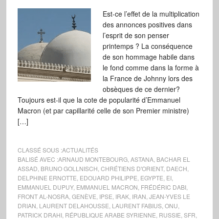
Est-ce l’effet de la multiplication
des annonces positives dans
l’esprit de son penser
printemps ? La conséquence
de son hommage habile dans
le fond comme dans la forme à
la France de Johnny lors des
obsèques de ce dernier?
Toujours est-il que la cote de popularité d’Emmanuel
Macron (et par capillarité celle de son Premier ministre)
[…]
CLASSÉ SOUS :
ACTUALITÉS
BALISÉ AVEC :
ARNAUD MONTEBOURG
,
ASTANA
,
BACHAR EL
ASSAD
,
BRUNO GOLLNISCH
,
CHRÉTIENS D'ORIENT
,
DAECH
,
DELPHINE ERNOTTE
,
EDOUARD PHILIPPE
,
EGYPTE
,
EI
,
EMMANUEL DUPUY
,
EMMANUEL MACRON
,
FRÉDÉRIC DABI
,
FRONT AL-NOSRA
,
GENÈVE
,
IPSE
,
IRAK
,
IRAN
,
JEAN-YVES LE
DRIAN
,
LAURENT DELAHOUSSE
,
LAURENT FABIUS
,
ONU
,
PATRICK DRAHI
,
RÉPUBLIQUE ARABE SYRIENNE
,
RUSSIE
,
SFR
,