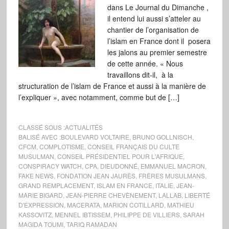
dans Le Journal du Dimanche ,
il entend lui aussi s’atteler au
chantier de l’organisation de
l’islam en France dont il posera
les jalons au premier semestre
de cette année. « Nous
travaillons dit-il, à la
structuration de l’islam de France et aussi à la manière de
l’expliquer », avec notamment, comme but de […]
CLASSÉ SOUS :
ACTUALITÉS
BALISÉ AVEC :
BOULEVARD VOLTAIRE
,
BRUNO GOLLNISCH
,
CFCM
,
COMPLOTISME
,
CONSEIL FRANÇAIS DU CULTE
MUSULMAN
,
CONSEIL PRÉSIDENTIEL POUR L'AFRIQUE
,
CONSPIRACY WATCH
,
CPA
,
DIEUDONNÉ
,
EMMANUEL MACRON
,
FAKE NEWS
,
FONDATION JEAN JAURÈS
,
FRÈRES MUSULMANS
,
GRAND REMPLACEMENT
,
ISLAM EN FRANCE
,
ITALIE
,
JEAN-
MARIE BIGARD
,
JEAN-PIERRE CHEVÈNEMENT
,
LALLAB
,
LIBERTÉ
D'EXPRESSION
,
MACERATA
,
MARION COTILLARD
,
MATHIEU
KASSOVITZ
,
MENNEL IBTISSEM
,
PHILIPPE DE VILLIERS
,
SARAH
MAGIDA TOUMI
,
TARIQ RAMADAN