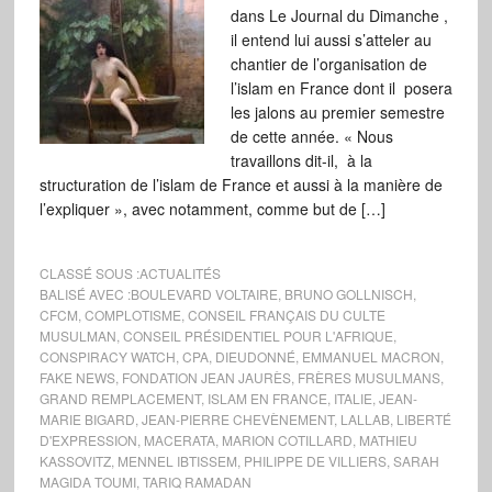
dans Le Journal du Dimanche ,
il entend lui aussi s’atteler au
chantier de l’organisation de
l’islam en France dont il posera
les jalons au premier semestre
de cette année. « Nous
travaillons dit-il, à la
structuration de l’islam de France et aussi à la manière de
l’expliquer », avec notamment, comme but de […]
CLASSÉ SOUS :
ACTUALITÉS
BALISÉ AVEC :
BOULEVARD VOLTAIRE
,
BRUNO GOLLNISCH
,
CFCM
,
COMPLOTISME
,
CONSEIL FRANÇAIS DU CULTE
MUSULMAN
,
CONSEIL PRÉSIDENTIEL POUR L'AFRIQUE
,
CONSPIRACY WATCH
,
CPA
,
DIEUDONNÉ
,
EMMANUEL MACRON
,
FAKE NEWS
,
FONDATION JEAN JAURÈS
,
FRÈRES MUSULMANS
,
GRAND REMPLACEMENT
,
ISLAM EN FRANCE
,
ITALIE
,
JEAN-
MARIE BIGARD
,
JEAN-PIERRE CHEVÈNEMENT
,
LALLAB
,
LIBERTÉ
D'EXPRESSION
,
MACERATA
,
MARION COTILLARD
,
MATHIEU
KASSOVITZ
,
MENNEL IBTISSEM
,
PHILIPPE DE VILLIERS
,
SARAH
MAGIDA TOUMI
,
TARIQ RAMADAN