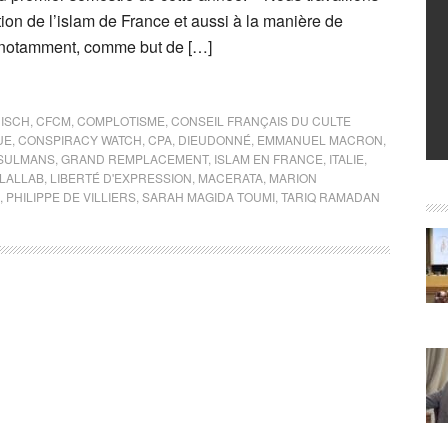
ration de l’islam de France et aussi à la manière de
c notamment, comme but de […]
ISCH
,
CFCM
,
COMPLOTISME
,
CONSEIL FRANÇAIS DU CULTE
UE
,
CONSPIRACY WATCH
,
CPA
,
DIEUDONNÉ
,
EMMANUEL MACRON
,
SULMANS
,
GRAND REMPLACEMENT
,
ISLAM EN FRANCE
,
ITALIE
,
LALLAB
,
LIBERTÉ D'EXPRESSION
,
MACERATA
,
MARION
,
PHILIPPE DE VILLIERS
,
SARAH MAGIDA TOUMI
,
TARIQ RAMADAN