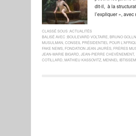
dit-il, à la structu
l’expliquer », ave
CLASSÉ SOUS :
ACTUALITÉS
BALISÉ AVEC :
BOULEVARD VOLTAIRE
,
BRUNO GOLLN
MUSULMAN
,
CONSEIL PRÉSIDENTIEL POUR L'AFRIQ
FAKE NEWS
,
FONDATION JEAN JAURÈS
,
FRÈRES MU
JEAN-MARIE BIGARD
,
JEAN-PIERRE CHEVÈNEMENT
,
COTILLARD
,
MATHIEU KASSOVITZ
,
MENNEL IBTISSEM