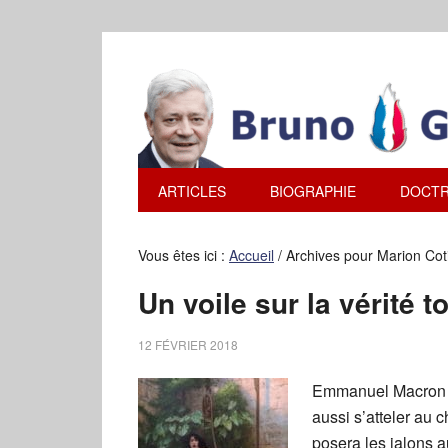
ARTICLES
BIOGRAPHIE
DOCTR
Vous êtes ici :
Accueil
/
Archives pour Marion Coti
Un voile sur la vérité 
12 FÉVRIER 2018
Emmanuel Macron l’
aussi s’atteler au c
posera les jalons a