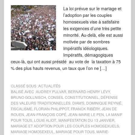
La loi prévue sur le mariage et
l’adoption par les couples
homosexuels vise à satisfaire
les exigences d’une très petite
minorité. Au-delà, elle est aussi
motivée par de sombres
impératifs idéologiques.
Impératifs, démagogiques
ceux-là, qui ont aussi présidé au vote de la taxation à 75
% des plus hauts revenus, un taux que l’on ne […]
CLASSÉ SOUS :
ACTUALITÉS
BALISÉ AVEC :
AUDREY PULVAR
,
BERNARD-HENRY LÉVY
,
BRUNO GOLLNISCH
,
CONSEIL CONSTITUTIONNEL
,
DÉFENSE
DES VALEURS TRADITIONNELLES
,
DIAM'S
,
DOMINIQUE REYNIÉ
,
FISCALISME
,
FLORIAN PHILIPPOT
,
FRANCK RIBÉRY
,
JEAN DE
ROUEN
,
JEAN-FRANÇOIS COPÉ
,
JEAN-MARIE LE PEN
,
LA MANIF
POUR TOUS
,
LOUIS ALIOT.
,
MANIFESTATION DU 13 JANVIER
,
MARIAGE ET ADOPTION POUR LES COUPLES HOMOSEXUELS
,
MARIAGE HOMOSEXEUL
,
MARIAGE POUR TOUS
,
MARIE-