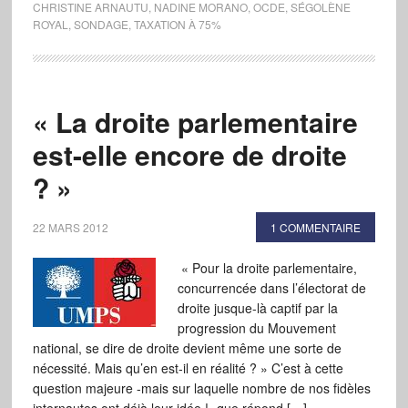
CHRISTINE ARNAUTU
,
NADINE MORANO
,
OCDE
,
SÉGOLÈNE
ROYAL
,
SONDAGE
,
TAXATION À 75%
« La droite parlementaire
est-elle encore de droite
? »
22 MARS 2012
1 COMMENTAIRE
« Pour la droite parlementaire,
concurrencée dans l’électorat de
droite jusque-là captif par la
progression du Mouvement
national, se dire de droite devient même une sorte de
nécessité. Mais qu’en est-il en réalité ? » C’est à cette
question majeure -mais sur laquelle nombre de nos fidèles