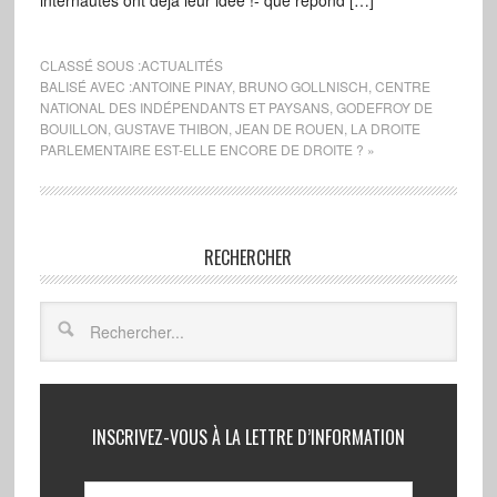
internautes ont déjà leur idée !- que répond […]
CLASSÉ SOUS :
ACTUALITÉS
BALISÉ AVEC :
ANTOINE PINAY
,
BRUNO GOLLNISCH
,
CENTRE
NATIONAL DES INDÉPENDANTS ET PAYSANS
,
GODEFROY DE
BOUILLON
,
GUSTAVE THIBON
,
JEAN DE ROUEN
,
LA DROITE
PARLEMENTAIRE EST-ELLE ENCORE DE DROITE ? »
RECHERCHER
INSCRIVEZ-VOUS À LA LETTRE D’INFORMATION